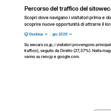
Percorso del traffico del sito
weca
Scopri dove navigano i visitatori prima e d
scoprire nuove opportunità di attrarre il lor
Desktop
giu 2026
Su wecars.co.jp, i visitatori provengono princ
traffico), seguito da Diretto (27,37%). Nella magg
vanno su resv.jp e google.com.