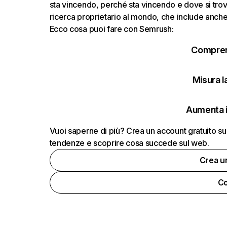
sta vincendo, perché sta vincendo e dove si trov
ricerca proprietario al mondo, che include anche i
Ecco cosa puoi fare con Semrush:
Comprend
Misura la
Aumenta i
Vuoi saperne di più? Crea un account gratuito su
tendenze e scoprire cosa succede sul web.
Crea u
Co