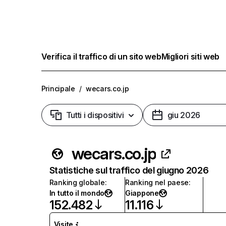
Verifica il traffico di un sito web
Migliori siti web
Principale
/
wecars.co.jp
Tutti i dispositivi
giu 2026
wecars.co.jp
Statistiche sul traffico del giugno 2026
Ranking globale
:
Ranking nel paese
:
In tutto il mondo
Giappone
152.482
11.116
Visite