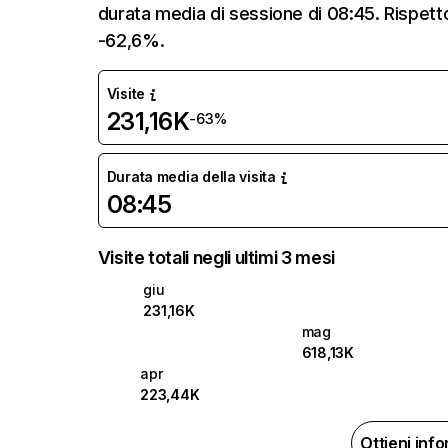
durata media di sessione di 08:45. Rispetto
-62,6%.
Visite
231,16K
-63%
Durata media della visita
08:45
Visite totali negli ultimi 3 mesi
giu
231,16K
mag
618,13K
apr
223,44K
Ottieni inf