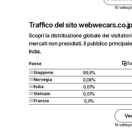
10 volte pi
Traffico del sito web
wecars.co.j
Scopri la distribuzione globale dei visitatori
mercati non presidiati. Il pubblico principa
India.
Tut
Paese
Giappone
99,9%
Norvegia
0,08%
India
0,01%
Vietnam
0,01%
Francia
0,0%
Ved
10 volte pi