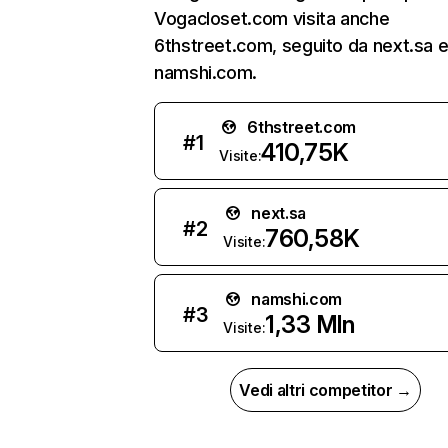
Vogacloset.com visita anche
6thstreet.com, seguito da next.sa 
namshi.com.
6thstreet.com
#
1
410,75K
Visite:
next.sa
#
2
760,58K
Visite:
namshi.com
#
3
1,33 Mln
Visite:
Vedi altri competitor →