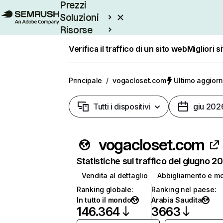
Prezzi
Soluzioni
Risorse
Enterprise
Verifica il traffico di un sito web
Migliori s
Principale
/
vogacloset.com
Ultimo aggiorn
Tutti i dispositivi
giu 202
vogacloset.com
Statistiche sul traffico del giugno 2
Vendita al dettaglio
Abbigliamento e m
Ranking globale
:
Ranking nel paese
:
In tutto il mondo
Arabia Saudita
146.364
3663