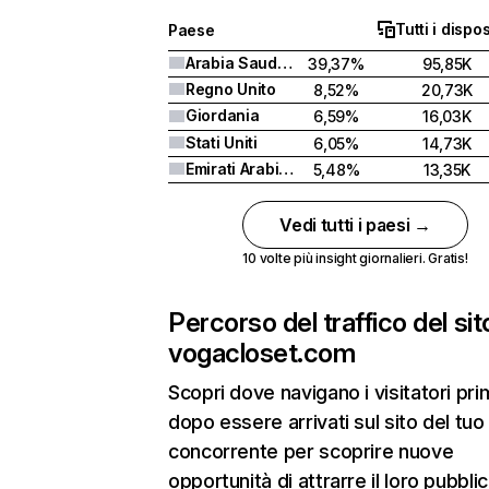
Tutti i dispos
Paese
Arabia Saudita
39,37%
95,85K
Regno Unito
8,52%
20,73K
Giordania
6,59%
16,03K
Stati Uniti
6,05%
14,73K
Emirati Arabi Uniti
5,48%
13,35K
Vedi tutti i paesi →
10 volte più insight giornalieri. Gratis!
Percorso del traffico del sit
vogacloset.com
Scopri dove navigano i visitatori pri
dopo essere arrivati sul sito del tuo
concorrente per scoprire nuove
opportunità di attrarre il loro pubblic