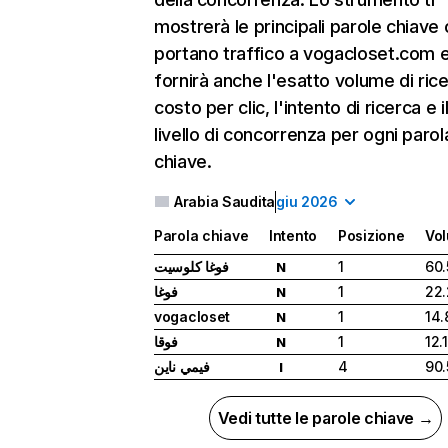
mostrerà le principali parole chiave
portano traffico a vogacloset.com e
fornirà anche l'esatto volume di ricer
costo per clic, l'intento di ricerca e i
livello di concorrenza per ogni parol
chiave.
Arabia Saudita
giu 2026
Parola chiave
Intento
Posizione
Vo
فوغا كلوسيت
1
60
N
فوغا
1
22
N
vogacloset
1
14.
N
فوقا
1
12.
N
فيمي ناين
4
90
I
Vedi tutte le parole chiave →