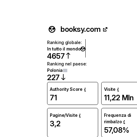
booksy.com
Ranking globale
:
In tutto il mondo
4657
Ranking nel paese
:
Polonia
227
Authority Score
Visite
71
11,22 Mln
Pagine/Visite
Frequenza di
rimbalzo
3,2
57,08%