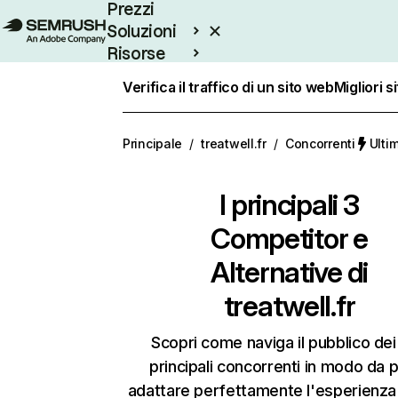
Prezzi
Soluzioni
Risorse
Enterprise
Verifica il traffico di un sito web
Migliori s
Principale
/
treatwell.fr
/
Concorrenti
Ulti
I principali 3
Competitor e
Alternative di
treatwell.fr
Scopri come naviga il pubblico dei
principali concorrenti in modo da 
adattare perfettamente l'esperienza