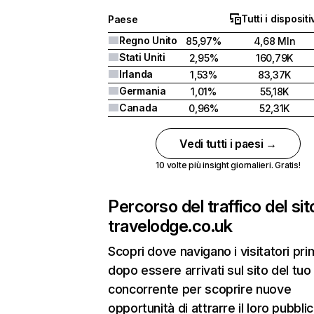
Tutti i dispositi
Paese
Regno Unito
85,97%
4,68 Mln
Stati Uniti
2,95%
160,79K
Irlanda
1,53%
83,37K
Germania
1,01%
55,18K
Canada
0,96%
52,31K
Vedi tutti i paesi →
10 volte più insight giornalieri. Gratis!
Percorso del traffico del sit
travelodge.co.uk
Scopri dove navigano i visitatori pri
dopo essere arrivati sul sito del tuo
concorrente per scoprire nuove
opportunità di attrarre il loro pubblic