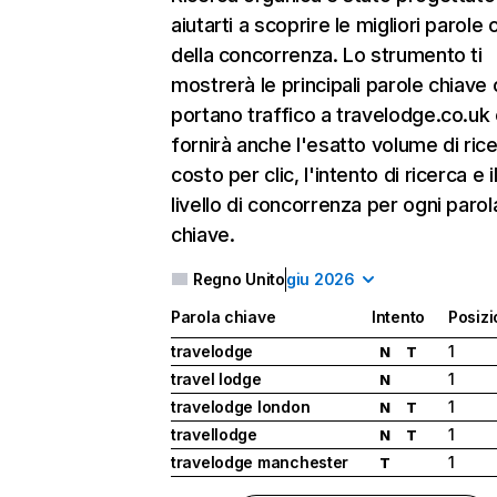
aiutarti a scoprire le migliori parole 
della concorrenza. Lo strumento ti
mostrerà le principali parole chiave
portano traffico a travelodge.co.uk e
fornirà anche l'esatto volume di ricer
costo per clic, l'intento di ricerca e i
livello di concorrenza per ogni parol
chiave.
Regno Unito
giu 2026
Parola chiave
Intento
Posiz
travelodge
1
N
T
travel lodge
1
N
travelodge london
1
N
T
travellodge
1
N
T
travelodge manchester
1
T