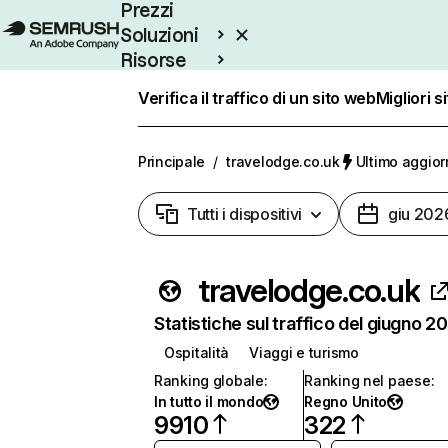
Prezzi
Soluzioni
Risorse
Enterprise
Verifica il traffico di un sito web
Migliori s
Principale
/
travelodge.co.uk
Ultimo aggior
Tutti i dispositivi
giu 202
travelodge.co.uk
Statistiche sul traffico del giugno 2
Ospitalità
Viaggi e turismo
Ranking globale
:
Ranking nel paese
:
In tutto il mondo
Regno Unito
9910
322