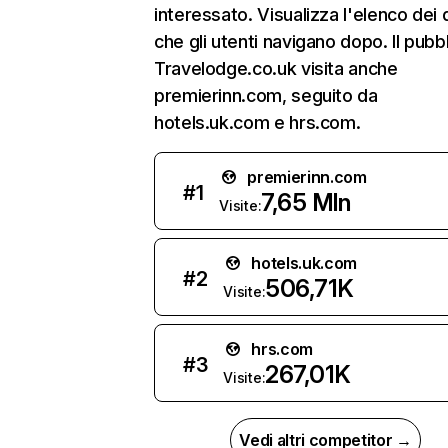
interessato. Visualizza l'elenco dei 
che gli utenti navigano dopo. Il pubbl
Travelodge.co.uk visita anche
premierinn.com, seguito da
hotels.uk.com e hrs.com.
premierinn.com
#
1
7,65 Mln
Visite:
hotels.uk.com
#
2
506,71K
Visite:
hrs.com
#
3
267,01K
Visite:
Vedi altri competitor →