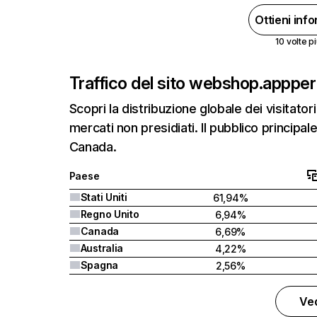
Ottieni inf
10 volte pi
Traffico del sito web
shop.app
per
Scopri la distribuzione globale dei visitatori
mercati non presidiati. Il pubblico principale
Canada.
Paese
Stati Uniti
61,94%
Regno Unito
6,94%
Canada
6,69%
Australia
4,22%
Spagna
2,56%
Ved