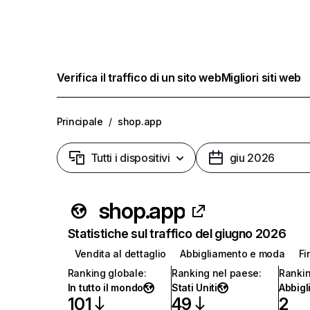
Verifica il traffico di un sito web
Migliori siti web
Principale
/
shop.app
Tutti i dispositivi
giu 2026
shop.app
Statistiche sul traffico del giugno 2026
Vendita al dettaglio
Abbigliamento e moda
Fi
Ranking globale
:
Ranking nel paese
:
Rankin
In tutto il mondo
Stati Uniti
Abbig
101
49
2