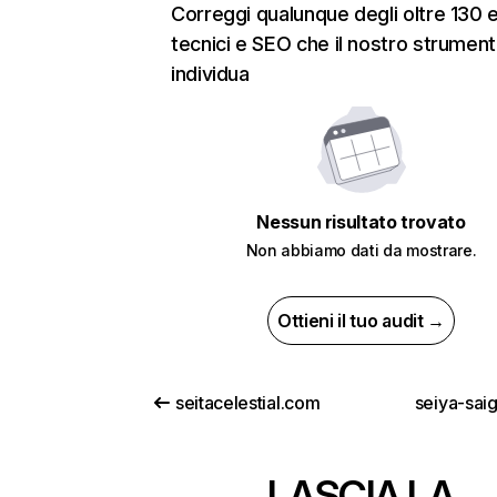
Correggi qualunque degli oltre 130 e
tecnici e SEO che il nostro strumen
individua
Nessun risultato trovato
Non abbiamo dati da mostrare.
Ottieni il tuo audit →
seitacelestial.com
seiya-sai
LASCIA LA