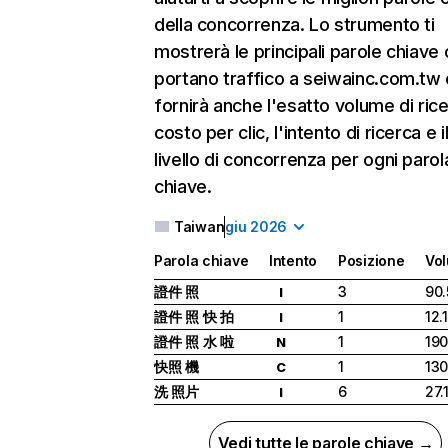
della concorrenza. Lo strumento ti
mostrerà le principali parole chiave
portano traffico a seiwainc.com.tw e
fornirà anche l'esatto volume di ricer
costo per clic, l'intento di ricerca e i
livello di concorrenza per ogni parol
chiave.
Taiwan
giu 2026
Parola chiave
Intento
Posizione
Vo
證件 照
3
90
I
證件 照 快 拍
1
12.
I
證件 照 水 啦
1
19
N
快照 機
1
13
C
洗 照片
6
27.
I
Vedi tutte le parole chiave →