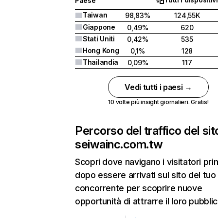
Paese
Taiwan
98,83%
124,55K
Giappone
0,49%
620
Stati Uniti
0,42%
535
Hong Kong
0,1%
128
Thailandia
0,09%
117
Vedi tutti i paesi →
10 volte più insight giornalieri. Gratis!
Percorso del traffico del sit
seiwainc.com.tw
Scopri dove navigano i visitatori pri
dopo essere arrivati sul sito del tuo
concorrente per scoprire nuove
opportunità di attrarre il loro pubblic