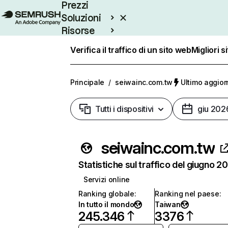
Prezzi
Soluzioni
Risorse
Enterprise
Verifica il traffico di un sito web
Migliori s
Principale
/
seiwainc.com.tw
Ultimo aggior
Tutti i dispositivi
giu 202
seiwainc.com.tw
Statistiche sul traffico del giugno 2
Servizi online
Ranking globale
:
Ranking nel paese
:
In tutto il mondo
Taiwan
245.346
3376