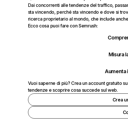
Dai concorrenti alle tendenze del traffico, passand
sta vincendo, perché sta vincendo e dove si trov
ricerca proprietario al mondo, che include anche i
Ecco cosa puoi fare con Semrush:
Comprend
Misura la
Aumenta i
Vuoi saperne di più? Crea un account gratuito su
tendenze e scoprire cosa succede sul web.
Crea u
Co