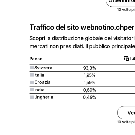
Ottieni inf
10 volte pi
Traffico del sito web
notino.ch
per
Scopri la distribuzione globale dei visitatori
mercati non presidiati. Il pubblico principale
Tut
Paese
Svizzera
93,3%
Italia
1,95%
Croazia
1,59%
India
0,69%
Ungheria
0,49%
Ved
10 volte pi