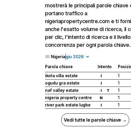
mostrerà le principali parole chiave
portano traffico a
nigeriapropertycentre.com e ti forni
anche l'esatto volume di ricerca, il 
per clic, l'intento di ricerca e il livello
concorrenza per ogni parola chiave.
Nigeria
giu 2026
Parola chiave
Intento
Posizi
ikota villa estate
1
I
ogudu gra estate
1
I
naf valley estate
1
I
T
nigeria property centre
1
N
river park estate lugbe
1
I
Vedi tutte le parole chiave →