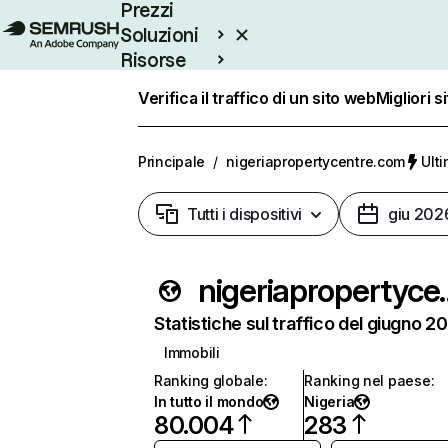
Prezzi
Soluzioni
Risorse
Enterprise
Verifica il traffico di un sito web
Migliori s
Principale
/
nigeriapropertycentre.com
Ult
Tutti i dispositivi
giu 202
nigeriapro
Statistiche sul traffico del giugno 2
Immobili
Ranking globale
:
Ranking nel paese
:
In tutto il mondo
Nigeria
80.004
283