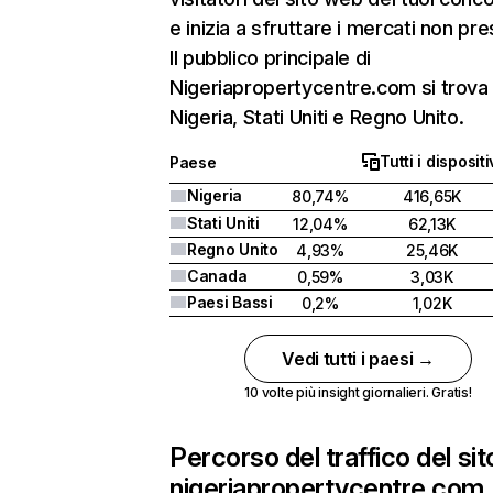
e inizia a sfruttare i mercati non pres
Il pubblico principale di
Nigeriapropertycentre.com si trova 
Nigeria, Stati Uniti e Regno Unito.
Tutti i dispositi
Paese
Nigeria
80,74%
416,65K
Stati Uniti
12,04%
62,13K
Regno Unito
4,93%
25,46K
Canada
0,59%
3,03K
Paesi Bassi
0,2%
1,02K
Vedi tutti i paesi →
10 volte più insight giornalieri. Gratis!
Percorso del traffico del sit
nigeriapropertycentre.com