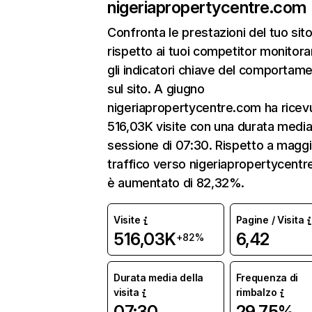
nigeriapropertycentre.com
Confronta le prestazioni del tuo si
rispetto ai tuoi competitor monitor
gli indicatori chiave del comportam
sul sito. A giugno
nigeriapropertycentre.com ha ricev
516,03K visite con una durata media
sessione di 07:30. Rispetto a maggio
traffico verso nigeriapropertycent
è aumentato di 82,32%.
Visite
Pagine / Visita
516,03K
6,42
+82%
Durata media della
Frequenza di
visita
rimbalzo
07:30
29,75%