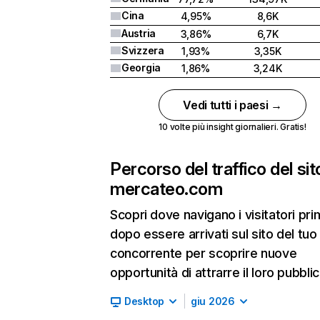
Cina
4,95%
8,6K
Austria
3,86%
6,7K
Svizzera
1,93%
3,35K
Georgia
1,86%
3,24K
Vedi tutti i paesi →
10 volte più insight giornalieri. Gratis!
Percorso del traffico del sit
mercateo.com
Scopri dove navigano i visitatori pri
dopo essere arrivati sul sito del tuo
concorrente per scoprire nuove
opportunità di attrarre il loro pubblic
Desktop
giu 2026