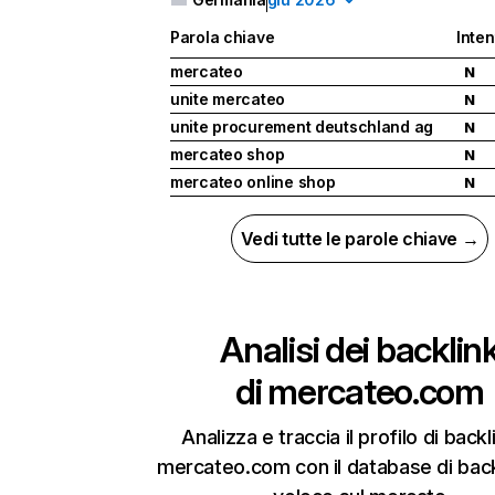
Parola chiave
Inten
mercateo
N
unite mercateo
N
unite procurement deutschland ag
N
mercateo shop
N
mercateo online shop
N
Vedi tutte le parole chiave →
Analisi dei backlin
di
mercateo.com
Analizza e traccia il profilo di backl
mercateo.com con il database di back