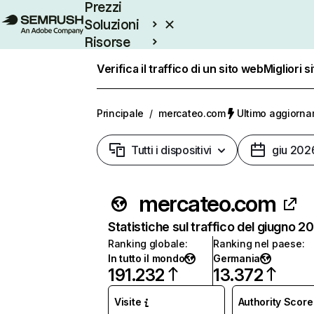
Prezzi
Soluzioni
Risorse
Enterprise
Verifica il traffico di un sito web
Migliori s
Principale
/
mercateo.com
Ultimo aggiorna
Tutti i dispositivi
giu 202
mercateo.com
Statistiche sul traffico del giugno 2
Ranking globale
:
Ranking nel paese
:
In tutto il mondo
Germania
191.232
13.372
Visite
Authority Score