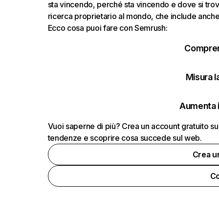
sta vincendo, perché sta vincendo e dove si trov
ricerca proprietario al mondo, che include anche i
Ecco cosa puoi fare con Semrush:
Comprend
Misura la
Aumenta i
Vuoi saperne di più? Crea un account gratuito su
tendenze e scoprire cosa succede sul web.
Crea u
Co