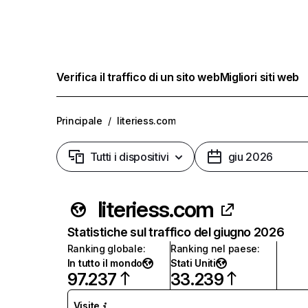
Verifica il traffico di un sito web
Migliori siti web
Principale
/
literiess.com
Tutti i dispositivi
giu 2026
literiess.com
Statistiche sul traffico del giugno 2026
Ranking globale
:
Ranking nel paese
:
In tutto il mondo
Stati Uniti
97.237
33.239
Visite