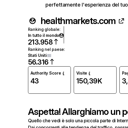
perfettamente l'esperienza del tuo 
healthmarkets.com
Ranking globale
:
In tutto il mondo
213.958
Ranking nel paese
:
Stati Uniti
56.316
Authority Score
Visite
Pag
43
150,39K
3
Aspetta! Allarghiamo un po
Quello che vedi è solo una piccola parte di Inte
Dai concorrenti alle tendenze del traffico, passand