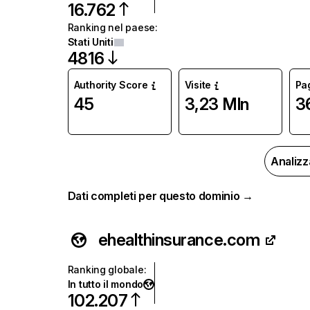
16.762
Ranking nel paese
:
Stati Uniti
4816
Authority Score
Visite
Pag
45
3,23 Mln
3
Analizz
Dati completi per questo dominio →
ehealthinsurance.com
Ranking globale
:
In tutto il mondo
102.207