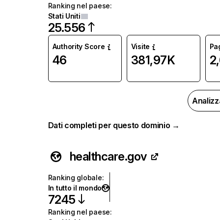
Ranking nel paese
:
Stati Uniti
25.556
Authority Score
Visite
Pag
46
381,97K
2
Analizz
Dati completi per questo dominio →
healthcare.gov
Ranking globale
:
In tutto il mondo
7245
Ranking nel paese
: