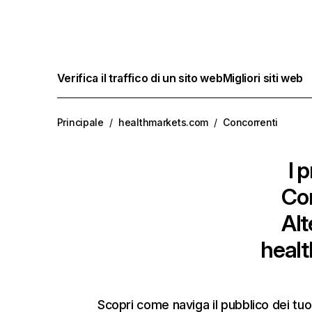
Verifica il traffico di un sito web
Migliori siti web
Principale
/
healthmarkets.com
/
Concorrenti
I p
Co
Alt
heal
Scopri come naviga il pubblico dei tuo