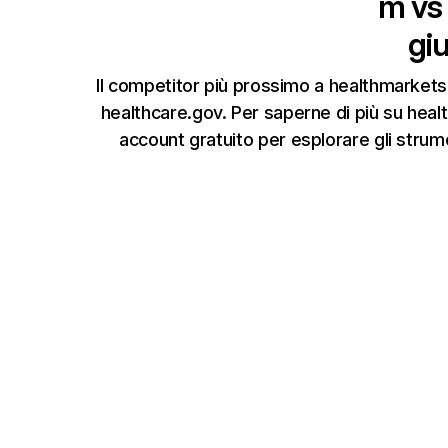
m
vs
gi
Il competitor più prossimo a healthmarke
healthcare.gov. Per saperne di più su heal
account gratuito per esplorare gli strum