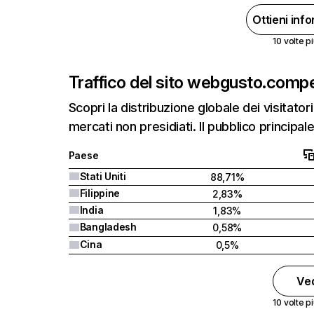
Ottieni inf
10 volte pi
Traffico del sito web
gusto.com
p
Scopri la distribuzione globale dei visitatori
mercati non presidiati. Il pubblico principale 
Paese
Stati Uniti
88,71%
Filippine
2,83%
India
1,83%
Bangladesh
0,58%
Cina
0,5%
Ved
10 volte pi