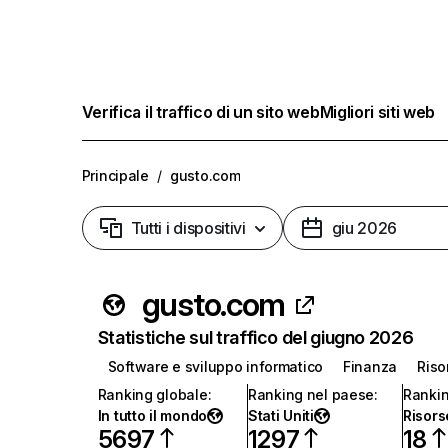
Verifica il traffico di un sito web
Migliori siti web
Principale
/
gusto.com
Tutti i dispositivi
giu 2026
gusto.com
Statistiche sul traffico del giugno 2026
Software e sviluppo informatico
Finanza
Riso
Ranking globale
:
Ranking nel paese
:
Rankin
In tutto il mondo
Stati Uniti
Risor
5697
1297
18