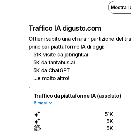
Mostra i 
Traffico IA di
gusto.com
Ottieni subito una chiara ripartizione del 
principali piattaforme IA di oggi:
51K visite da jobright.ai
5K da tantabus.ai
5K da ChatGPT
…e molto altro!
Traffico da piattaforme IA (assoluto)
6 mesi
51K
5K
5K