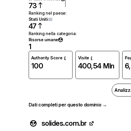
73
Ranking nel paese
:
Stati Uniti
47
Ranking nella categoria
:
Risorse umane
1
Authority Score
Visite
Pag
100
400,54 Mln
6
Analizz
Dati completi per questo dominio →
solides.com.br