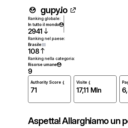
gupy.io
Ranking globale
:
In tutto il mondo
2941
Ranking nel paese
:
Brasile
108
Ranking nella categoria
:
Risorse umane
9
Authority Score
Visite
Pag
71
17,11 Mln
6
Aspetta! Allarghiamo un po