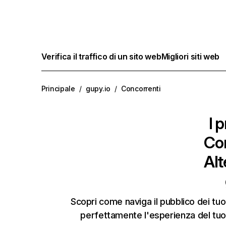
Verifica il traffico di un sito web
Migliori siti web
Principale
/
gupy.io
/
Concorrenti
I p
Co
Alt
Scopri come naviga il pubblico dei tuo
perfettamente l'esperienza del tuo 