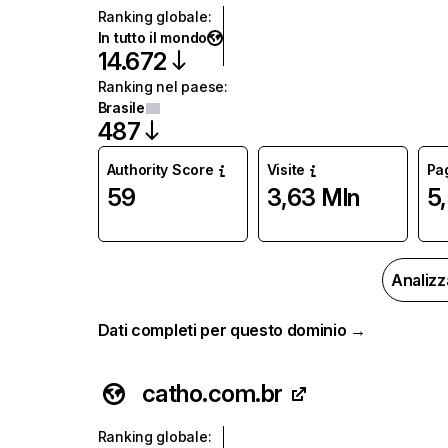
Ranking globale
:
In tutto il mondo
14.672
Ranking nel paese
:
Brasile
487
Authority Score
Visite
Pag
59
3,63 Mln
5
Analizz
Dati completi per questo dominio →
catho.com.br
Ranking globale
: