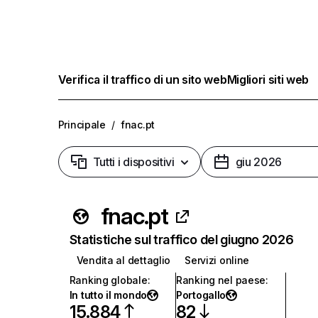
Verifica il traffico di un sito web
Migliori siti web
Principale
/
fnac.pt
Tutti i dispositivi
giu 2026
fnac.pt
Statistiche sul traffico del giugno 2026
Vendita al dettaglio
Servizi online
Ranking globale
:
Ranking nel paese
:
In tutto il mondo
Portogallo
15.884
82