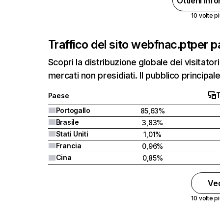
Ottieni inf
10 volte pi
Traffico del sito web
fnac.pt
per p
Scopri la distribuzione globale dei visitatori
mercati non presidiati. Il pubblico principale 
T
Paese
Portogallo
85,63%
Brasile
3,83%
Stati Uniti
1,01%
Francia
0,96%
Cina
0,85%
Ved
10 volte pi