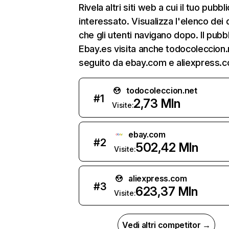
Rivela altri siti web a cui il tuo pubbl
interessato. Visualizza l'elenco dei 
che gli utenti navigano dopo. Il pubbl
Ebay.es visita anche todocoleccion.
seguito da ebay.com e aliexpress.
todocoleccion.net
#
1
2,73 Mln
Visite:
ebay.com
#
2
502,42 Mln
Visite:
aliexpress.com
#
3
623,37 Mln
Visite:
Vedi altri competitor →