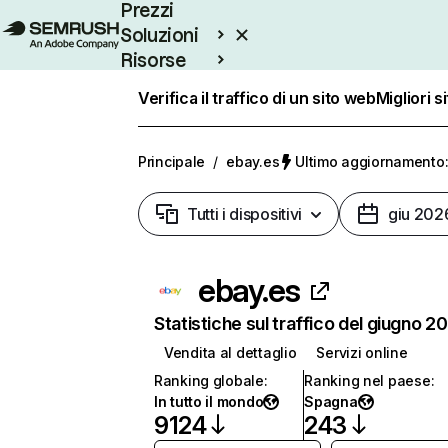
Prezzi
Soluzioni
Risorse
Enterprise
Verifica il traffico di un sito web
Migliori s
Principale
/
ebay.es
Ultimo aggiornamento:
Tutti i dispositivi
giu 202
ebay.es
Statistiche sul traffico del giugno 2
Vendita al dettaglio
Servizi online
Ranking globale
:
Ranking nel paese
:
In tutto il mondo
Spagna
9124
243