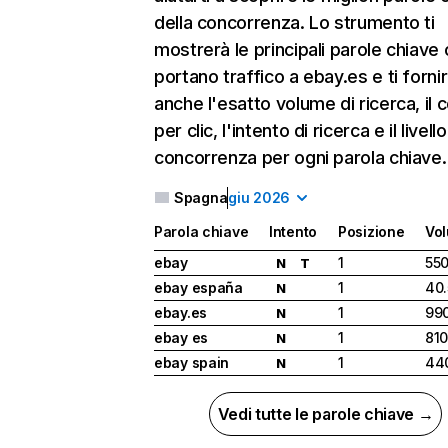
della concorrenza. Lo strumento ti
mostrerà le principali parole chiave
portano traffico a ebay.es e ti forni
anche l'esatto volume di ricerca, il 
per clic, l'intento di ricerca e il livello
concorrenza per ogni parola chiave.
Spagna
giu 2026
Parola chiave
Intento
Posizione
Vo
ebay
1
55
N
T
ebay españa
1
40
N
ebay.es
1
99
N
ebay es
1
81
N
ebay spain
1
44
N
Vedi tutte le parole chiave →