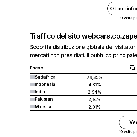
Ottieni inf
10 volte pi
Traffico del sito web
cars.co.za
pe
Scopri la distribuzione globale dei visitatori
mercati non presidiati. Il pubblico principale
T
Paese
Sudafrica
74,35%
Indonesia
4,81%
India
2,94%
Pakistan
2,14%
Malesia
2,01%
Ved
10 volte pi