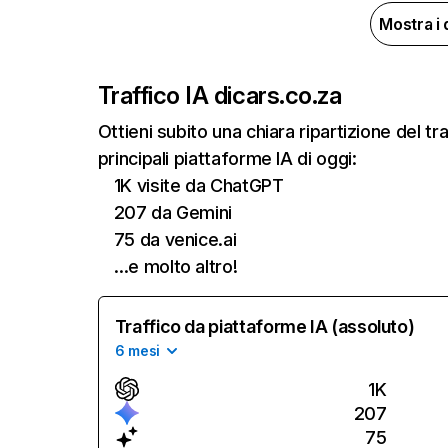
Mostra i 
Traffico IA di
cars.co.za
Ottieni subito una chiara ripartizione del 
principali piattaforme IA di oggi:
1K visite da ChatGPT
207 da Gemini
75 da venice.ai
…e molto altro!
Traffico da piattaforme IA (assoluto)
6 mesi
1K
207
75