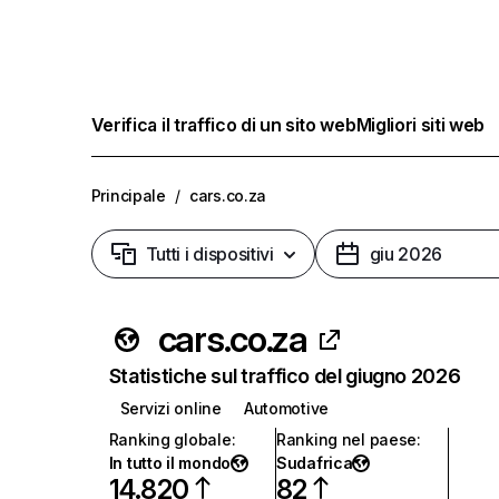
Verifica il traffico di un sito web
Migliori siti web
Principale
/
cars.co.za
Tutti i dispositivi
giu 2026
cars.co.za
Statistiche sul traffico del giugno 2026
Servizi online
Automotive
Ranking globale
:
Ranking nel paese
:
In tutto il mondo
Sudafrica
14.820
82