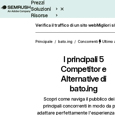
Prezzi
Soluzioni
Risorse
Enterprise
Verifica il traffico di un sito web
Migliori s
Principale
/
bato.ing
/
Concorrenti
Ultimo
I principali 5
Competitor e
Alternative di
bato.ing
Scopri come naviga il pubblico dei
principali concorrenti in modo da 
adattare perfettamente l'esperienza