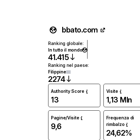
bbato.com
Ranking globale
:
In tutto il mondo
41.415
Ranking nel paese
:
Filippine
2274
Authority Score
Visite
13
1,13 Mln
Pagine/Visite
Frequenza di
rimbalzo
9,6
24,62%