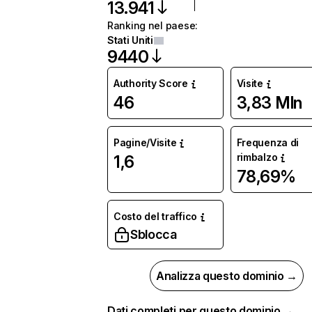
13.941
Ranking nel paese
:
Stati Uniti
9440
Authority Score
Visite
46
3,83 Mln
Pagine/Visite
Frequenza di
rimbalzo
1,6
78,69%
Costo del traffico
Sblocca
Analizza questo dominio →
Dati completi per questo dominio →