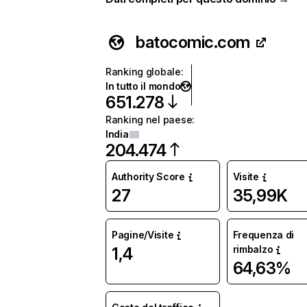
batocomic.com
Ranking globale
:
In tutto il mondo
651.278
Ranking nel paese
:
India
204.474
Authority Score
Visite
27
35,99K
Pagine/Visite
Frequenza di
rimbalzo
1,4
64,63%