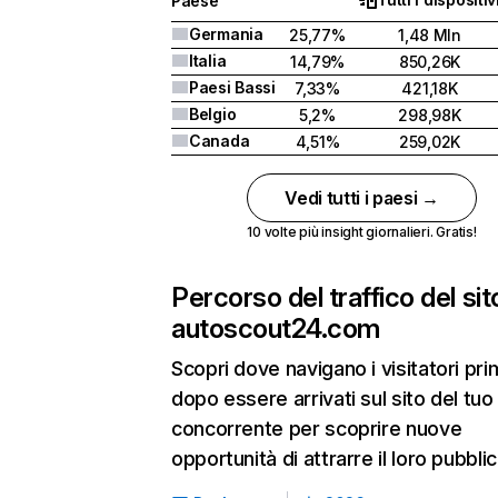
Paese
Germania
25,77%
1,48 Mln
Italia
14,79%
850,26K
Paesi Bassi
7,33%
421,18K
Belgio
5,2%
298,98K
Canada
4,51%
259,02K
Vedi tutti i paesi →
10 volte più insight giornalieri. Gratis!
Percorso del traffico del sit
autoscout24.com
Scopri dove navigano i visitatori pri
dopo essere arrivati sul sito del tuo
concorrente per scoprire nuove
opportunità di attrarre il loro pubblic