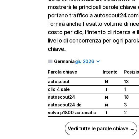
mostrerà le principali parole chiave
portano traffico a autoscout24.com 
fornirà anche l'esatto volume di ricer
costo per clic, l'intento di ricerca e i
livello di concorrenza per ogni parol
chiave.
Germania
giu 2026
Parola chiave
Intento
Posizi
autoscout
13
N
clio 4 sale
1
I
autoscout24
18
N
autoscout24 de
3
N
volvo p1800 automatic
2
I
Vedi tutte le parole chiave →