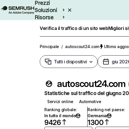
Prezzi
Soluzioni
Risorse
Enterprise
Verifica il traffico di un sito web
Migliori s
Principale
/
autoscout24.com
Ultimo aggio
Tutti i dispositivi
giu 202
autoscout24.com
Statistiche sul traffico del giugno 2
Servizi online
Automotive
Ranking globale
:
Ranking nel paese
:
In tutto il mondo
Germania
9426
1300