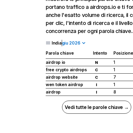
portano traffico a airdrops.io e ti fo
anche l'esatto volume di ricerca, il 
per clic, l'intento di ricerca e il livello
concorrenza per ogni parola chiave.
India
giu 2026
Parola chiave
Intento
Posizion
airdrop io
1
N
free crypto airdrops
1
C
airdrop website
7
C
wen token airdrop
1
I
airdrop
8
I
Vedi tutte le parole chiave →