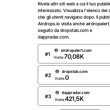
Rivela altri siti web a cui il tuo pubbl
interessato. Visualizza l'elenco dei 
che gli utenti navigano dopo. Il pubbl
Airdrops.io visita anche airdropaler
seguito da dropstab.com e
dappradar.com.
airdropalert.com
#
1
70,08K
Visite:
dropstab.com
#
2
0
Visite:
dappradar.com
#
3
421,5K
Visite: