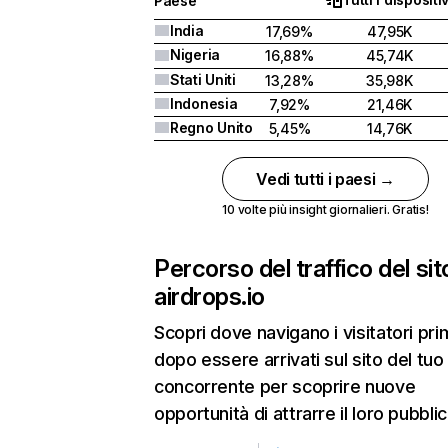
Paese
India
17,69%
47,95K
Nigeria
16,88%
45,74K
Stati Uniti
13,28%
35,98K
Indonesia
7,92%
21,46K
Regno Unito
5,45%
14,76K
Vedi tutti i paesi →
10 volte più insight giornalieri. Gratis!
Percorso del traffico del sit
airdrops.io
Scopri dove navigano i visitatori pri
dopo essere arrivati sul sito del tuo
concorrente per scoprire nuove
opportunità di attrarre il loro pubblic