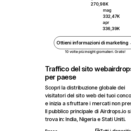
270,98K
mag
332,47K
apr
336,39K
Ottieni informazioni di marketing
10 volte più insight giornalieri. Gratis!
Traffico del sito web
airdrop
per paese
Scopri la distribuzione globale dei
visitatori del sito web dei tuoi conco
e inizia a sfruttare i mercati non pres
Il pubblico principale di Airdrops.io s
trova in: India, Nigeria e Stati Uniti.
Tutti i dispositiv