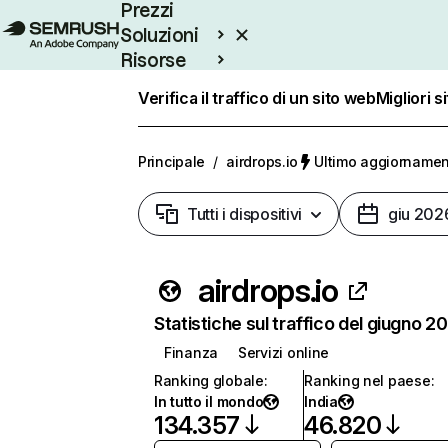
Prezzi
Soluzioni
Risorse
Enterprise
Verifica il traffico di un sito web
Migliori s
Principale
/
airdrops.io
Ultimo aggiornament
Tutti i dispositivi
giu 202
airdrops.io
Statistiche sul traffico del giugno 2
Finanza
Servizi online
Ranking globale
:
Ranking nel paese
:
In tutto il mondo
India
134.357
46.820