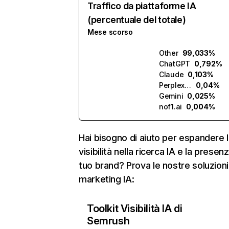
Traffico da piattaforme IA
(percentuale del totale)
Mese scorso
Other
99,033%
ChatGPT
0,792%
Claude
0,103%
Perplexity
0,04%
Gemini
0,025%
nof1.ai
0,004%
Hai bisogno di aiuto per espandere l
visibilità nella ricerca IA e la presen
tuo brand? Prova le nostre soluzioni
marketing IA:
Toolkit Visibilità IA di
Semrush