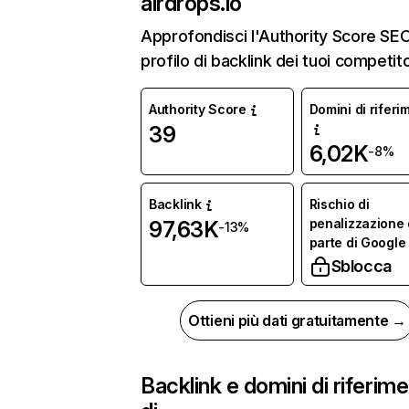
airdrops.io
Approfondisci l'Authority Score SEO 
profilo di backlink dei tuoi competito
Authority Score
Domini di riferi
39
6,02K
-8%
Backlink
Rischio di
penalizzazione
97,63K
-13%
parte di Google
Sblocca
Ottieni più dati gratuitamente →
Backlink e domini di riferim