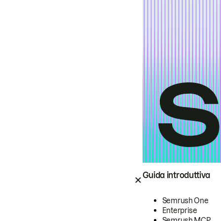
Guida introduttiva
Semrush One
Enterprise
Semrush MCP