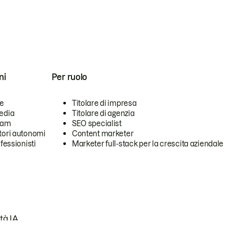
ni
Per ruolo
se
Titolare di impresa
edia
Titolare di agenzia
team
SEO specialist
tori autonomi
Content marketer
ofessionisti
Marketer full-stack per la crescita aziendale
tà IA.