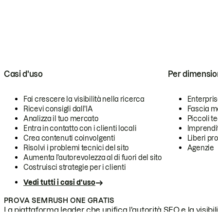
Casi d'uso
Per dimensio
Fai crescere la visibilità nella ricerca
Enterpri
Ricevi consigli dall'IA
Fascia m
Analizza il tuo mercato
Piccoli 
Entra in contatto con i clienti locali
Imprendi
Crea contenuti coinvolgenti
Liberi pr
Risolvi i problemi tecnici del sito
Agenzie
Aumenta l'autorevolezza al di fuori del sito
Costruisci strategie per i clienti
Vedi tutti i casi d'uso
PROVA SEMRUSH ONE GRATIS
La piattaforma leader che unifica l'autorità SEO e la visibili