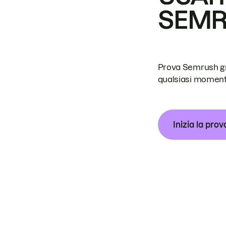
SEM
Prova Semrush grat
qualsiasi moment
Inizia la prov