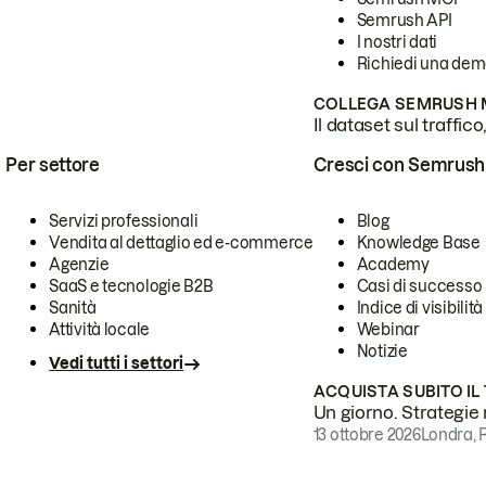
Semrush API
I nostri dati
Richiedi una de
COLLEGA SEMRUSH M
Il dataset sul traffic
Per settore
Cresci con Semrush
Servizi professionali
Blog
Vendita al dettaglio ed e-commerce
Knowledge Base
Agenzie
Academy
SaaS e tecnologie B2B
Casi di successo
Sanità
Indice di visibilità
Attività locale
Webinar
Notizie
Vedi tutti i settori
ACQUISTA SUBITO IL
Un giorno. Strategie r
13 ottobre 2026
Londra, 