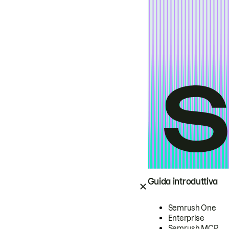
Guida introduttiva
Semrush One
Enterprise
Semrush MCP