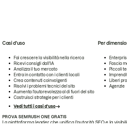
Casi d'uso
Per dimensio
Fai crescere la visibilità nella ricerca
Enterpri
Ricevi consigli dall'IA
Fascia m
Analizza il tuo mercato
Piccoli 
Entra in contatto con i clienti locali
Imprendi
Crea contenuti coinvolgenti
Liberi pr
Risolvi i problemi tecnici del sito
Agenzie
Aumenta l'autorevolezza al di fuori del sito
Costruisci strategie per i clienti
Vedi tutti i casi d'uso
PROVA SEMRUSH ONE GRATIS
La piattaforma leader che unifica l'autorità SEO e la visibili