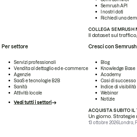
Semrush API
I nostri dati
Richiedi una de
COLLEGA SEMRUSH M
Il dataset sul traffic
Per settore
Cresci con Semrush
Servizi professionali
Blog
Vendita al dettaglio ed e-commerce
Knowledge Base
Agenzie
Academy
SaaS e tecnologie B2B
Casi di successo
Sanità
Indice di visibilità
Attività locale
Webinar
Notizie
Vedi tutti i settori
ACQUISTA SUBITO IL
Un giorno. Strategie r
13 ottobre 2026
Londra, 