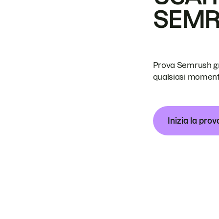
SEM
Prova Semrush grat
qualsiasi moment
Inizia la prov