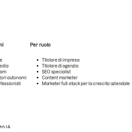
ni
Per ruolo
se
Titolare di impresa
edia
Titolare di agenzia
team
SEO specialist
tori autonomi
Content marketer
ofessionisti
Marketer full-stack per la crescita aziendale
tà IA.