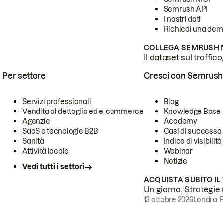
Semrush API
I nostri dati
Richiedi una de
COLLEGA SEMRUSH M
Il dataset sul traffic
Per settore
Cresci con Semrush
Servizi professionali
Blog
Vendita al dettaglio ed e-commerce
Knowledge Base
Agenzie
Academy
SaaS e tecnologie B2B
Casi di successo
Sanità
Indice di visibilità
Attività locale
Webinar
Notizie
Vedi tutti i settori
ACQUISTA SUBITO IL
Un giorno. Strategie r
13 ottobre 2026
Londra, 