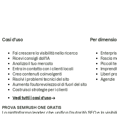
Casi d'uso
Per dimensio
Fai crescere la visibilità nella ricerca
Enterpri
Ricevi consigli dall'IA
Fascia m
Analizza il tuo mercato
Piccoli 
Entra in contatto con i clienti locali
Imprendi
Crea contenuti coinvolgenti
Liberi pr
Risolvi i problemi tecnici del sito
Agenzie
Aumenta l'autorevolezza al di fuori del sito
Costruisci strategie per i clienti
Vedi tutti i casi d'uso
PROVA SEMRUSH ONE GRATIS
La piattaforma leader che unifica l'autorità SEO e la visibili