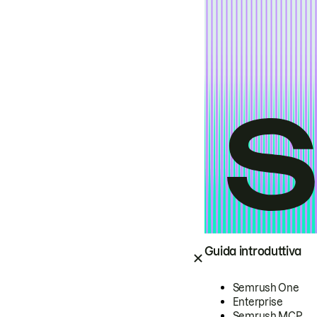
Guida introduttiva
Semrush One
Enterprise
Semrush MCP