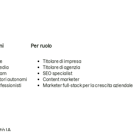
ni
Per ruolo
se
Titolare di impresa
edia
Titolare di agenzia
team
SEO specialist
tori autonomi
Content marketer
ofessionisti
Marketer full-stack per la crescita aziendale
tà IA.