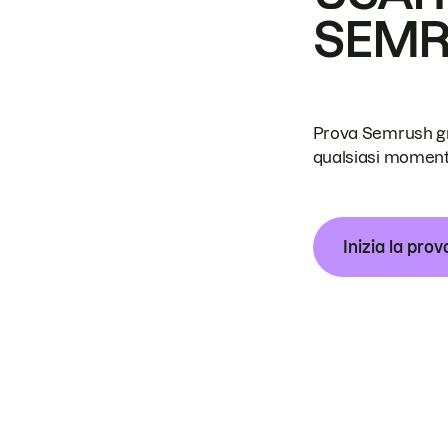
SEM
Prova Semrush grat
qualsiasi moment
Inizia la prov