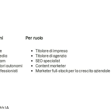
ni
Per ruolo
se
Titolare di impresa
edia
Titolare di agenzia
team
SEO specialist
tori autonomi
Content marketer
ofessionisti
Marketer full-stack per la crescita aziendale
tà IA.