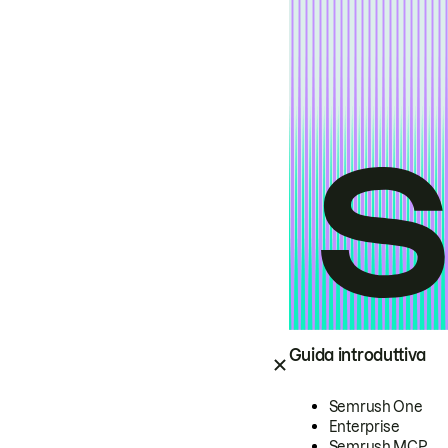
Guida introduttiva
Semrush One
Enterprise
Semrush MCP