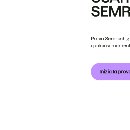
SEM
Prova Semrush grat
qualsiasi moment
Inizia la prov