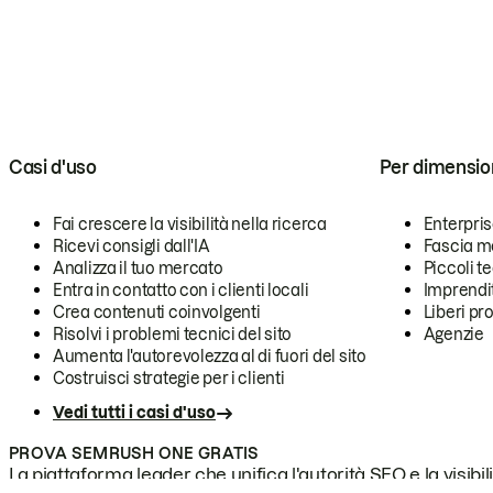
Casi d'uso
Per dimensio
Fai crescere la visibilità nella ricerca
Enterpri
Ricevi consigli dall'IA
Fascia m
Analizza il tuo mercato
Piccoli 
Entra in contatto con i clienti locali
Imprendi
Crea contenuti coinvolgenti
Liberi pr
Risolvi i problemi tecnici del sito
Agenzie
Aumenta l'autorevolezza al di fuori del sito
Costruisci strategie per i clienti
Vedi tutti i casi d'uso
PROVA SEMRUSH ONE GRATIS
La piattaforma leader che unifica l'autorità SEO e la visibili