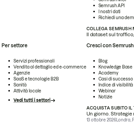
Semrush API
I nostri dati
Richiedi una de
COLLEGA SEMRUSH M
Il dataset sul traffic
Per settore
Cresci con Semrush
Servizi professionali
Blog
Vendita al dettaglio ed e-commerce
Knowledge Base
Agenzie
Academy
SaaS e tecnologie B2B
Casi di successo
Sanità
Indice di visibilità
Attività locale
Webinar
Notizie
Vedi tutti i settori
ACQUISTA SUBITO IL
Un giorno. Strategie r
13 ottobre 2026
Londra, 