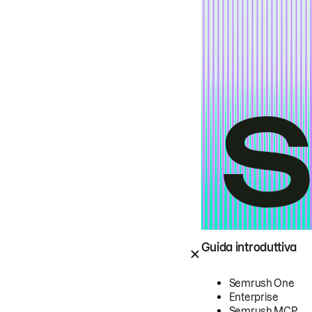
Guida introduttiva
Semrush One
Enterprise
Semrush MCP