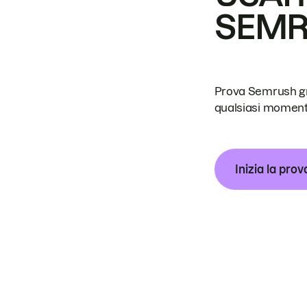
SEM
Prova Semrush grat
qualsiasi moment
Inizia la prov