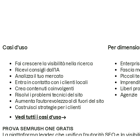
Casi d'uso
Per dimensio
Fai crescere la visibilità nella ricerca
Enterpri
Ricevi consigli dall'IA
Fascia m
Analizza il tuo mercato
Piccoli 
Entra in contatto con i clienti locali
Imprendi
Crea contenuti coinvolgenti
Liberi pr
Risolvi i problemi tecnici del sito
Agenzie
Aumenta l'autorevolezza al di fuori del sito
Costruisci strategie per i clienti
Vedi tutti i casi d'uso
PROVA SEMRUSH ONE GRATIS
La piattaforma leader che unifica l'autorità SEO e la visibili