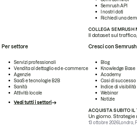
Semrush API
I nostri dati
Richiedi una de
COLLEGA SEMRUSH M
Il dataset sul traffic
Per settore
Cresci con Semrush
Servizi professionali
Blog
Vendita al dettaglio ed e-commerce
Knowledge Base
Agenzie
Academy
SaaS e tecnologie B2B
Casi di successo
Sanità
Indice di visibilità
Attività locale
Webinar
Notizie
Vedi tutti i settori
ACQUISTA SUBITO IL
Un giorno. Strategie r
13 ottobre 2026
Londra, 