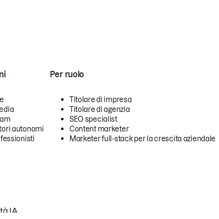
ni
Per ruolo
se
Titolare di impresa
edia
Titolare di agenzia
team
SEO specialist
tori autonomi
Content marketer
ofessionisti
Marketer full-stack per la crescita aziendale
tà IA.