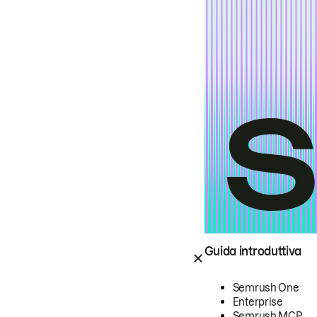
Guida introduttiva
Semrush One
Enterprise
Semrush MCP