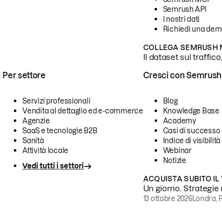
Semrush API
I nostri dati
Richiedi una de
COLLEGA SEMRUSH M
Il dataset sul traffic
Per settore
Cresci con Semrush
Servizi professionali
Blog
Vendita al dettaglio ed e-commerce
Knowledge Base
Agenzie
Academy
SaaS e tecnologie B2B
Casi di successo
Sanità
Indice di visibilità
Attività locale
Webinar
Notizie
Vedi tutti i settori
ACQUISTA SUBITO IL
Un giorno. Strategie r
13 ottobre 2026
Londra, 