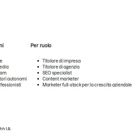
ni
Per ruolo
se
Titolare di impresa
edia
Titolare di agenzia
team
SEO specialist
tori autonomi
Content marketer
ofessionisti
Marketer full-stack per la crescita aziendale
tà IA.