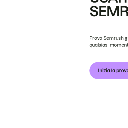
SEM
Prova Semrush grat
qualsiasi moment
Inizia la prov