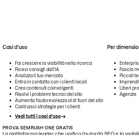
Casi d'uso
Per dimensio
Fai crescere la visibilità nella ricerca
Enterpri
Ricevi consigli dall'IA
Fascia m
Analizza il tuo mercato
Piccoli 
Entra in contatto con i clienti locali
Imprendi
Crea contenuti coinvolgenti
Liberi pr
Risolvi i problemi tecnici del sito
Agenzie
Aumenta l'autorevolezza al di fuori del sito
Costruisci strategie per i clienti
Vedi tutti i casi d'uso
PROVA SEMRUSH ONE GRATIS
La piattaforma leader che unifica l'autorità SEO e la visibili