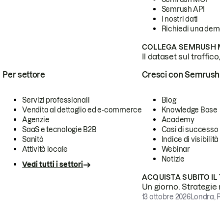
Semrush API
I nostri dati
Richiedi una de
COLLEGA SEMRUSH M
Il dataset sul traffic
Per settore
Cresci con Semrush
Servizi professionali
Blog
Vendita al dettaglio ed e-commerce
Knowledge Base
Agenzie
Academy
SaaS e tecnologie B2B
Casi di successo
Sanità
Indice di visibilità
Attività locale
Webinar
Notizie
Vedi tutti i settori
ACQUISTA SUBITO IL
Un giorno. Strategie r
13 ottobre 2026
Londra, 