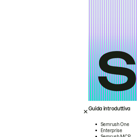
Guida introduttiva
Semrush One
Enterprise
Semrush MCP