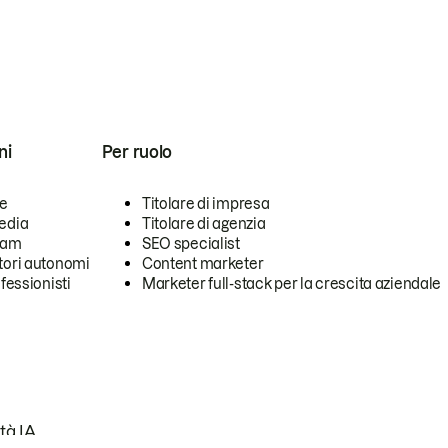
ni
Per ruolo
se
Titolare di impresa
edia
Titolare di agenzia
team
SEO specialist
tori autonomi
Content marketer
ofessionisti
Marketer full-stack per la crescita aziendale
tà IA.