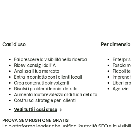
Casi d'uso
Per dimensio
Fai crescere la visibilità nella ricerca
Enterpri
Ricevi consigli dall'IA
Fascia m
Analizza il tuo mercato
Piccoli 
Entra in contatto con i clienti locali
Imprendi
Crea contenuti coinvolgenti
Liberi pr
Risolvi i problemi tecnici del sito
Agenzie
Aumenta l'autorevolezza al di fuori del sito
Costruisci strategie per i clienti
Vedi tutti i casi d'uso
PROVA SEMRUSH ONE GRATIS
La piattaforma leader che unifica l'autorità SEO e la visibili