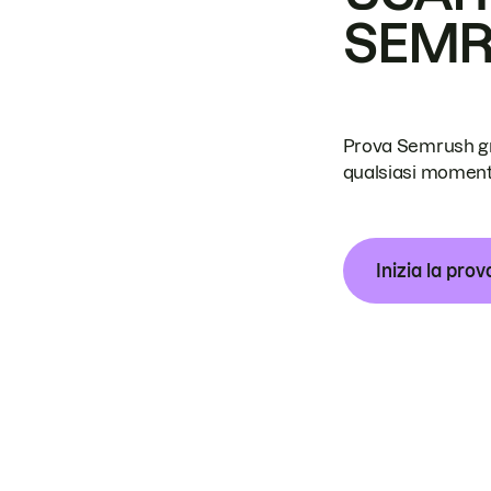
SEM
Prova Semrush grat
qualsiasi moment
Inizia la prov