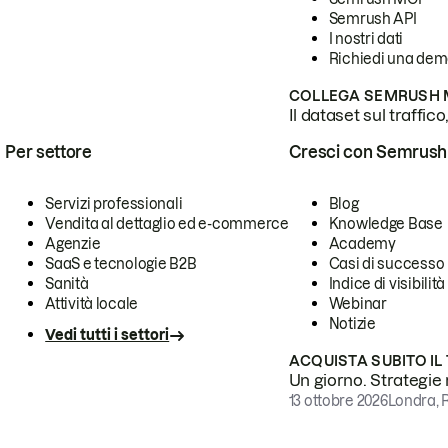
Semrush API
I nostri dati
Richiedi una de
COLLEGA SEMRUSH M
Il dataset sul traffic
Per settore
Cresci con Semrush
Servizi professionali
Blog
Vendita al dettaglio ed e-commerce
Knowledge Base
Agenzie
Academy
SaaS e tecnologie B2B
Casi di successo
Sanità
Indice di visibilità
Attività locale
Webinar
Notizie
Vedi tutti i settori
ACQUISTA SUBITO IL
Un giorno. Strategie r
13 ottobre 2026
Londra, 