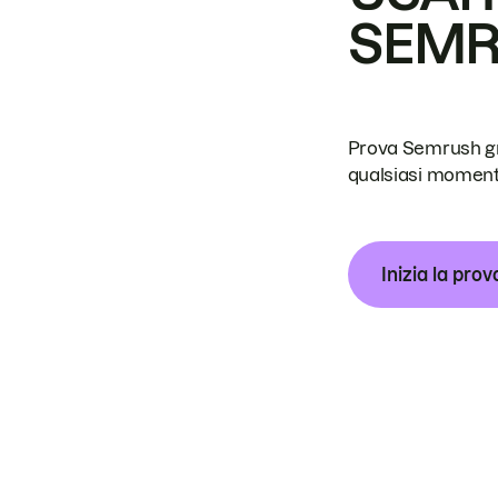
SEM
Prova Semrush grat
qualsiasi moment
Inizia la prov