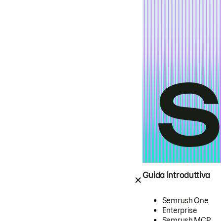
Guida introduttiva
Semrush One
Enterprise
Semrush MCP