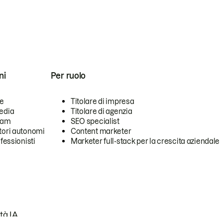
ni
Per ruolo
se
Titolare di impresa
edia
Titolare di agenzia
team
SEO specialist
tori autonomi
Content marketer
ofessionisti
Marketer full-stack per la crescita aziendale
tà IA.