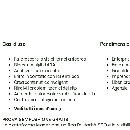
Casi d'uso
Per dimensio
Fai crescere la visibilità nella ricerca
Enterpri
Ricevi consigli dall'IA
Fascia m
Analizza il tuo mercato
Piccoli 
Entra in contatto con i clienti locali
Imprendi
Crea contenuti coinvolgenti
Liberi pr
Risolvi i problemi tecnici del sito
Agenzie
Aumenta l'autorevolezza al di fuori del sito
Costruisci strategie per i clienti
Vedi tutti i casi d'uso
PROVA SEMRUSH ONE GRATIS
La piattaforma leader che unifica l'autorità SEO e la visibili