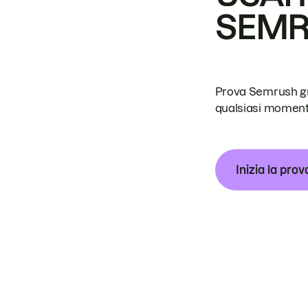
SEM
Prova Semrush grat
qualsiasi moment
Inizia la prov