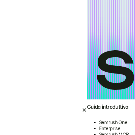
Guida introduttiva
Semrush One
Enterprise
Semrush MCP