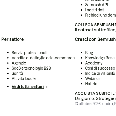
Semrush API
I nostri dati
Richiedi una de
COLLEGA SEMRUSH M
Il dataset sul traffic
Per settore
Cresci con Semrush
Servizi professionali
Blog
Vendita al dettaglio ed e-commerce
Knowledge Base
Agenzie
Academy
SaaS e tecnologie B2B
Casi di successo
Sanità
Indice di visibilità
Attività locale
Webinar
Notizie
Vedi tutti i settori
ACQUISTA SUBITO IL
Un giorno. Strategie r
13 ottobre 2026
Londra, 