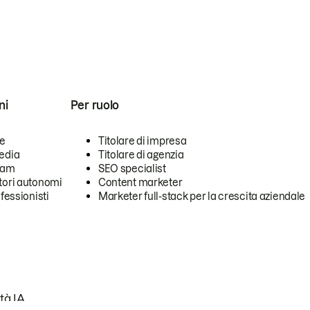
ni
Per ruolo
se
Titolare di impresa
edia
Titolare di agenzia
team
SEO specialist
tori autonomi
Content marketer
ofessionisti
Marketer full-stack per la crescita aziendale
tà IA.