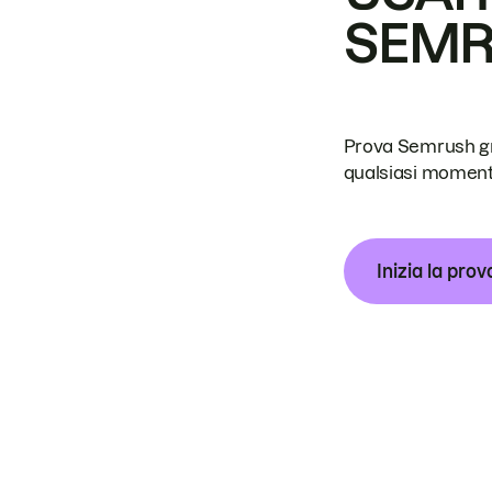
SEM
Prova Semrush grat
qualsiasi moment
Inizia la prov