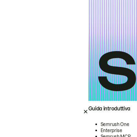
Guida introduttiva
Semrush One
Enterprise
Semrush MCP