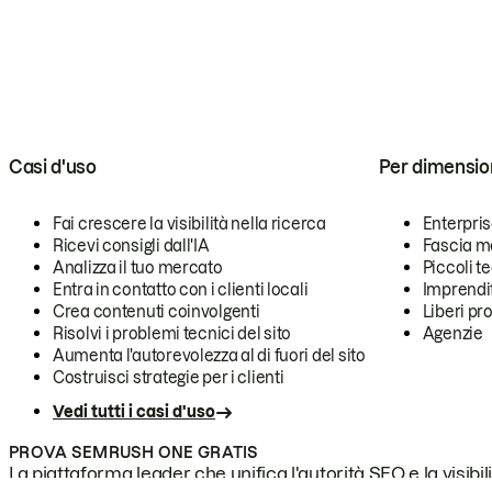
Casi d'uso
Per dimensio
Fai crescere la visibilità nella ricerca
Enterpri
Ricevi consigli dall'IA
Fascia m
Analizza il tuo mercato
Piccoli 
Entra in contatto con i clienti locali
Imprendi
Crea contenuti coinvolgenti
Liberi pr
Risolvi i problemi tecnici del sito
Agenzie
Aumenta l'autorevolezza al di fuori del sito
Costruisci strategie per i clienti
Vedi tutti i casi d'uso
PROVA SEMRUSH ONE GRATIS
La piattaforma leader che unifica l'autorità SEO e la visibili