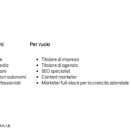
ni
Per ruolo
se
Titolare di impresa
edia
Titolare di agenzia
team
SEO specialist
tori autonomi
Content marketer
ofessionisti
Marketer full-stack per la crescita aziendale
tà IA.