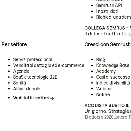
Semrush API
I nostri dati
Richiedi una de
COLLEGA SEMRUSH M
Il dataset sul traffic
Per settore
Cresci con Semrush
Servizi professionali
Blog
Vendita al dettaglio ed e-commerce
Knowledge Base
Agenzie
Academy
SaaS e tecnologie B2B
Casi di successo
Sanità
Indice di visibilità
Attività locale
Webinar
Notizie
Vedi tutti i settori
ACQUISTA SUBITO IL
Un giorno. Strategie r
13 ottobre 2026
Londra, 