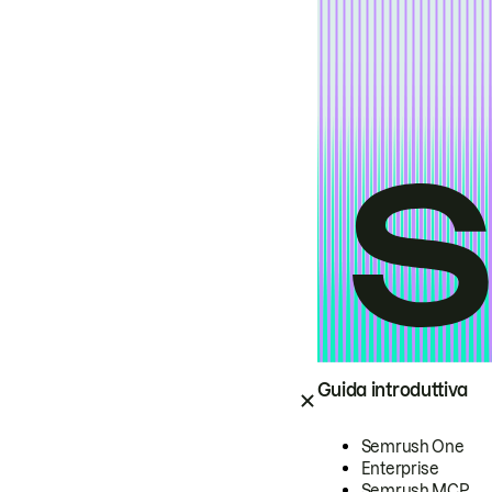
Guida introduttiva
Semrush One
Enterprise
Semrush MCP