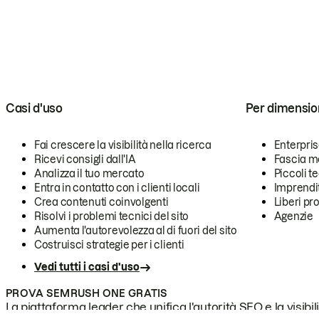
Casi d'uso
Per dimensio
Fai crescere la visibilità nella ricerca
Enterpri
Ricevi consigli dall'IA
Fascia m
Analizza il tuo mercato
Piccoli 
Entra in contatto con i clienti locali
Imprendi
Crea contenuti coinvolgenti
Liberi pr
Risolvi i problemi tecnici del sito
Agenzie
Aumenta l'autorevolezza al di fuori del sito
Costruisci strategie per i clienti
Vedi tutti i casi d'uso
PROVA SEMRUSH ONE GRATIS
La piattaforma leader che unifica l'autorità SEO e la visibili