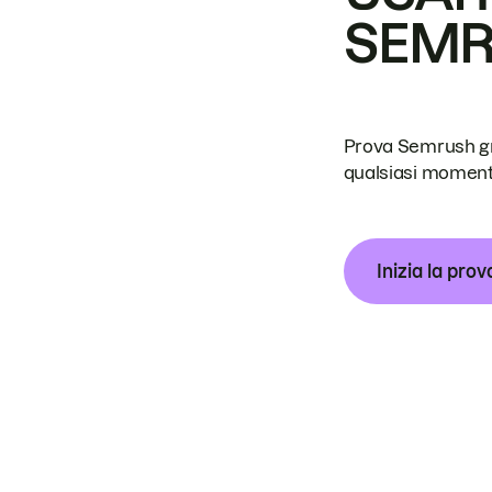
SEM
Prova Semrush grat
qualsiasi moment
Inizia la prov