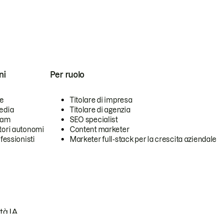
ni
Per ruolo
se
Titolare di impresa
edia
Titolare di agenzia
team
SEO specialist
tori autonomi
Content marketer
ofessionisti
Marketer full-stack per la crescita aziendale
tà IA.