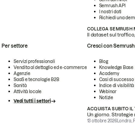
Semrush API
I nostri dati
Richiedi una de
COLLEGA SEMRUSH M
Il dataset sul traffic
Per settore
Cresci con Semrush
Servizi professionali
Blog
Vendita al dettaglio ed e-commerce
Knowledge Base
Agenzie
Academy
SaaS e tecnologie B2B
Casi di successo
Sanità
Indice di visibilità
Attività locale
Webinar
Notizie
Vedi tutti i settori
ACQUISTA SUBITO IL
Un giorno. Strategie r
13 ottobre 2026
Londra, 