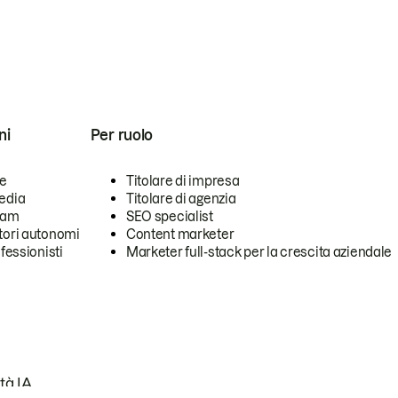
ni
Per ruolo
se
Titolare di impresa
edia
Titolare di agenzia
team
SEO specialist
tori autonomi
Content marketer
ofessionisti
Marketer full-stack per la crescita aziendale
tà IA.