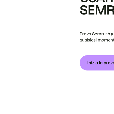
SEM
Prova Semrush grat
qualsiasi moment
Inizia la prov