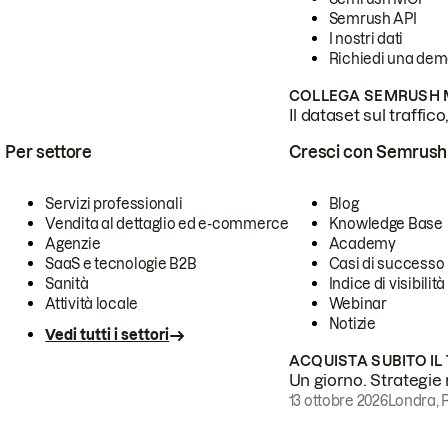
Semrush API
I nostri dati
Richiedi una de
COLLEGA SEMRUSH M
Il dataset sul traffic
Per settore
Cresci con Semrush
Servizi professionali
Blog
Vendita al dettaglio ed e-commerce
Knowledge Base
Agenzie
Academy
SaaS e tecnologie B2B
Casi di successo
Sanità
Indice di visibilità
Attività locale
Webinar
Notizie
Vedi tutti i settori
ACQUISTA SUBITO IL
Un giorno. Strategie r
13 ottobre 2026
Londra, 