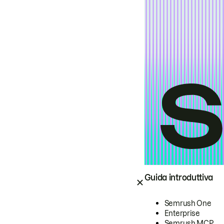
Guida introduttiva
Semrush One
Enterprise
Semrush MCP