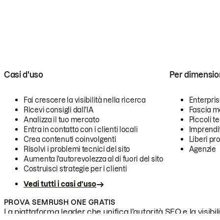
Casi d'uso
Per dimensio
Fai crescere la visibilità nella ricerca
Enterpri
Ricevi consigli dall'IA
Fascia m
Analizza il tuo mercato
Piccoli 
Entra in contatto con i clienti locali
Imprendi
Crea contenuti coinvolgenti
Liberi pr
Risolvi i problemi tecnici del sito
Agenzie
Aumenta l'autorevolezza al di fuori del sito
Costruisci strategie per i clienti
Vedi tutti i casi d'uso
PROVA SEMRUSH ONE GRATIS
La piattaforma leader che unifica l'autorità SEO e la visibili