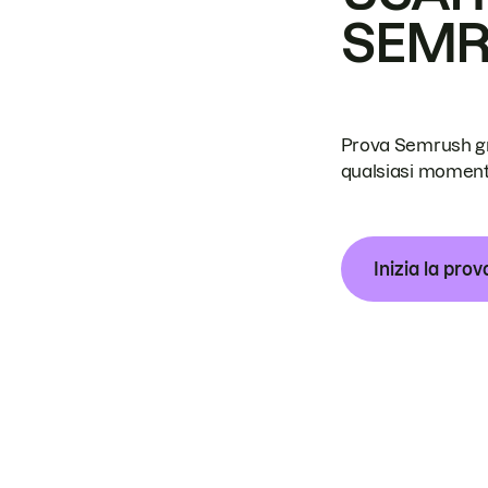
SEM
Prova Semrush grat
qualsiasi moment
Inizia la prov