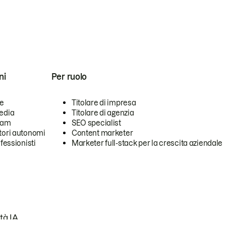
ni
Per ruolo
se
Titolare di impresa
edia
Titolare di agenzia
team
SEO specialist
tori autonomi
Content marketer
ofessionisti
Marketer full-stack per la crescita aziendale
tà IA.