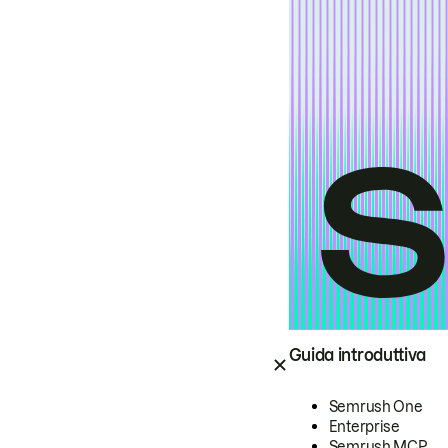
Guida introduttiva
Semrush One
Enterprise
Semrush MCP