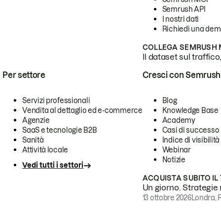
Semrush API
I nostri dati
Richiedi una de
COLLEGA SEMRUSH M
Il dataset sul traffic
Per settore
Cresci con Semrush
Servizi professionali
Blog
Vendita al dettaglio ed e-commerce
Knowledge Base
Agenzie
Academy
SaaS e tecnologie B2B
Casi di successo
Sanità
Indice di visibilità
Attività locale
Webinar
Notizie
Vedi tutti i settori
ACQUISTA SUBITO IL
Un giorno. Strategie r
13 ottobre 2026
Londra, 