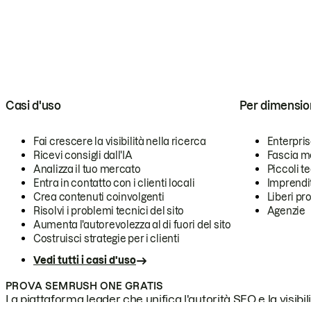
Casi d'uso
Per dimensio
Fai crescere la visibilità nella ricerca
Enterpri
Ricevi consigli dall'IA
Fascia m
Analizza il tuo mercato
Piccoli 
Entra in contatto con i clienti locali
Imprendi
Crea contenuti coinvolgenti
Liberi pr
Risolvi i problemi tecnici del sito
Agenzie
Aumenta l'autorevolezza al di fuori del sito
Costruisci strategie per i clienti
Vedi tutti i casi d'uso
PROVA SEMRUSH ONE GRATIS
La piattaforma leader che unifica l'autorità SEO e la visibili