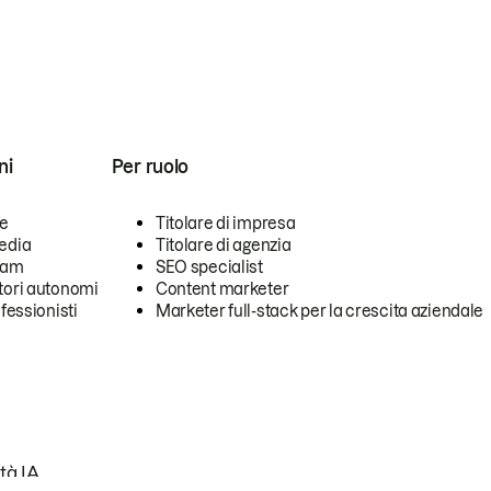
ni
Per ruolo
se
Titolare di impresa
edia
Titolare di agenzia
team
SEO specialist
tori autonomi
Content marketer
ofessionisti
Marketer full-stack per la crescita aziendale
tà IA.