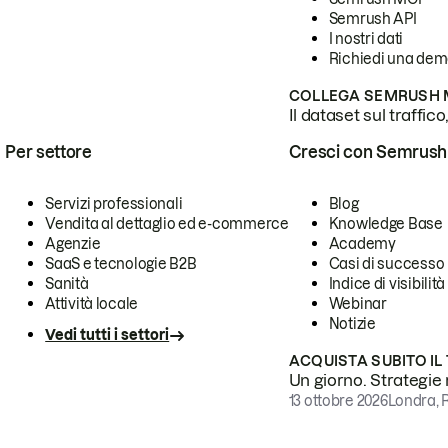
Semrush API
I nostri dati
Richiedi una de
COLLEGA SEMRUSH M
Il dataset sul traffic
Per settore
Cresci con Semrush
Servizi professionali
Blog
Vendita al dettaglio ed e-commerce
Knowledge Base
Agenzie
Academy
SaaS e tecnologie B2B
Casi di successo
Sanità
Indice di visibilità
Attività locale
Webinar
Notizie
Vedi tutti i settori
ACQUISTA SUBITO IL
Un giorno. Strategie r
13 ottobre 2026
Londra, 