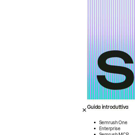
Guida introduttiva
Semrush One
Enterprise
Semrush MCP