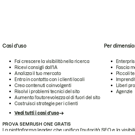
Casi d'uso
Per dimensio
Fai crescere la visibilità nella ricerca
Enterpri
Ricevi consigli dall'IA
Fascia m
Analizza il tuo mercato
Piccoli 
Entra in contatto con i clienti locali
Imprendi
Crea contenuti coinvolgenti
Liberi pr
Risolvi i problemi tecnici del sito
Agenzie
Aumenta l'autorevolezza al di fuori del sito
Costruisci strategie per i clienti
Vedi tutti i casi d'uso
PROVA SEMRUSH ONE GRATIS
La piattaforma leader che unifica l'autorità SEO e la visibili