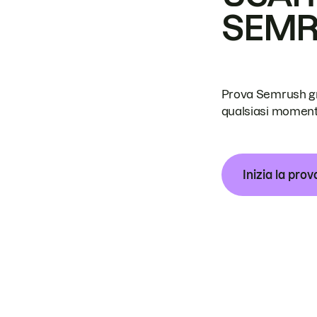
SEM
Prova Semrush grat
qualsiasi moment
Inizia la prov