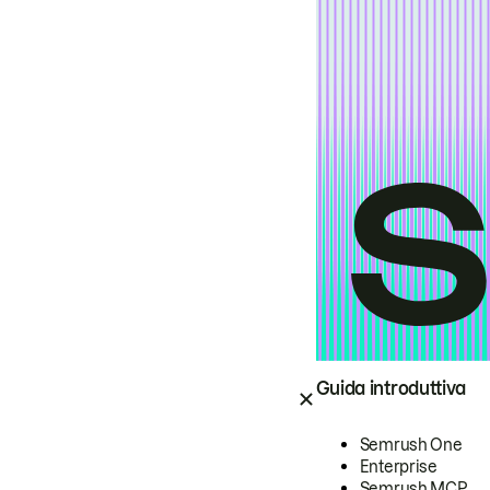
Guida introduttiva
Semrush One
Enterprise
Semrush MCP