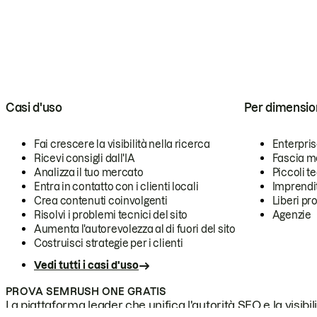
Casi d'uso
Per dimensio
Fai crescere la visibilità nella ricerca
Enterpri
Ricevi consigli dall'IA
Fascia m
Analizza il tuo mercato
Piccoli 
Entra in contatto con i clienti locali
Imprendi
Crea contenuti coinvolgenti
Liberi pr
Risolvi i problemi tecnici del sito
Agenzie
Aumenta l'autorevolezza al di fuori del sito
Costruisci strategie per i clienti
Vedi tutti i casi d'uso
PROVA SEMRUSH ONE GRATIS
La piattaforma leader che unifica l'autorità SEO e la visibili