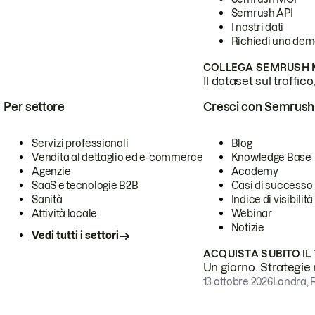
Semrush API
I nostri dati
Richiedi una de
COLLEGA SEMRUSH M
Il dataset sul traffic
Per settore
Cresci con Semrush
Servizi professionali
Blog
Vendita al dettaglio ed e-commerce
Knowledge Base
Agenzie
Academy
SaaS e tecnologie B2B
Casi di successo
Sanità
Indice di visibilità
Attività locale
Webinar
Notizie
Vedi tutti i settori
ACQUISTA SUBITO IL
Un giorno. Strategie r
13 ottobre 2026
Londra, 