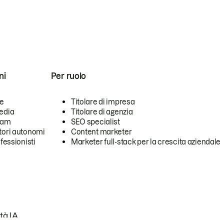
ni
Per ruolo
se
Titolare di impresa
edia
Titolare di agenzia
team
SEO specialist
tori autonomi
Content marketer
ofessionisti
Marketer full-stack per la crescita aziendale
tà IA.