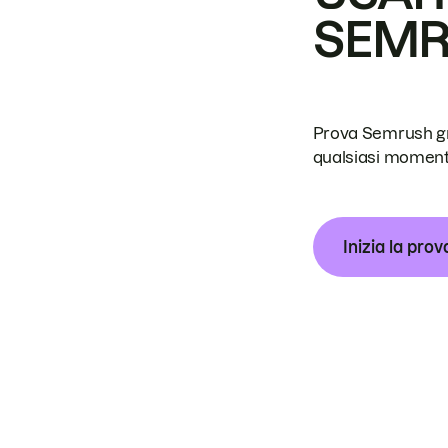
SEM
Prova Semrush grat
qualsiasi moment
Inizia la prov