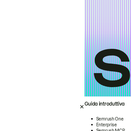
Guida introduttiva
Semrush One
Enterprise
Semrush MCP