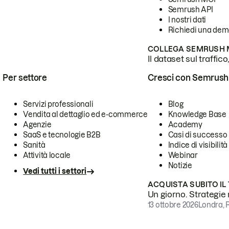
Semrush API
I nostri dati
Richiedi una de
COLLEGA SEMRUSH M
Il dataset sul traffic
Per settore
Cresci con Semrush
Servizi professionali
Blog
Vendita al dettaglio ed e-commerce
Knowledge Base
Agenzie
Academy
SaaS e tecnologie B2B
Casi di successo
Sanità
Indice di visibilità
Attività locale
Webinar
Notizie
Vedi tutti i settori
ACQUISTA SUBITO IL
Un giorno. Strategie r
13 ottobre 2026
Londra, 