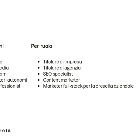
ni
Per ruolo
se
Titolare di impresa
edia
Titolare di agenzia
team
SEO specialist
tori autonomi
Content marketer
ofessionisti
Marketer full-stack per la crescita aziendale
tà IA.