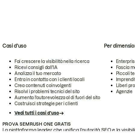
Casi d'uso
Per dimensio
Fai crescere la visibilità nella ricerca
Enterpri
Ricevi consigli dall'IA
Fascia m
Analizza il tuo mercato
Piccoli 
Entra in contatto con i clienti locali
Imprendi
Crea contenuti coinvolgenti
Liberi pr
Risolvi i problemi tecnici del sito
Agenzie
Aumenta l'autorevolezza al di fuori del sito
Costruisci strategie per i clienti
Vedi tutti i casi d'uso
PROVA SEMRUSH ONE GRATIS
La piattaforma leader che unifica l'autorità SEO e la visibili