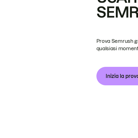
SEM
Prova Semrush grat
qualsiasi moment
Inizia la prov