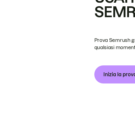
SEM
Prova Semrush grat
qualsiasi moment
Inizia la prov