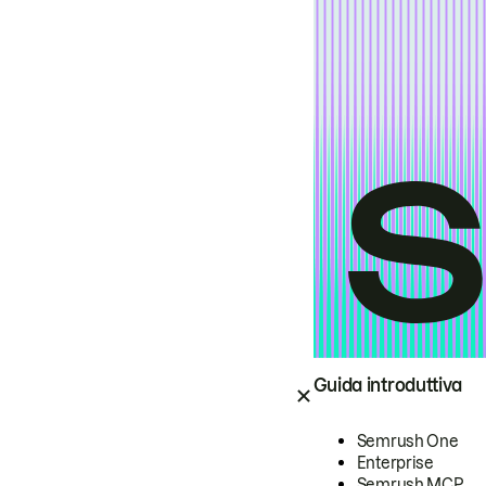
Guida introduttiva
Semrush One
Enterprise
Semrush MCP