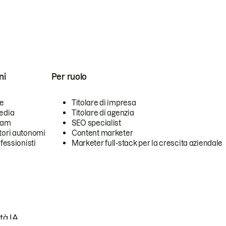
ni
Per ruolo
se
Titolare di impresa
edia
Titolare di agenzia
team
SEO specialist
tori autonomi
Content marketer
ofessionisti
Marketer full-stack per la crescita aziendale
tà IA.