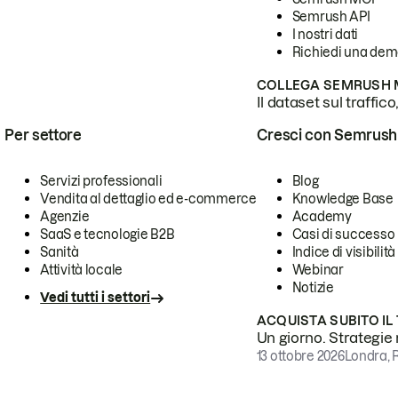
Semrush API
I nostri dati
Richiedi una de
COLLEGA SEMRUSH M
Il dataset sul traffic
Per settore
Cresci con Semrush
Servizi professionali
Blog
Vendita al dettaglio ed e-commerce
Knowledge Base
Agenzie
Academy
SaaS e tecnologie B2B
Casi di successo
Sanità
Indice di visibilità
Attività locale
Webinar
Notizie
Vedi tutti i settori
ACQUISTA SUBITO IL
Un giorno. Strategie r
13 ottobre 2026
Londra, 