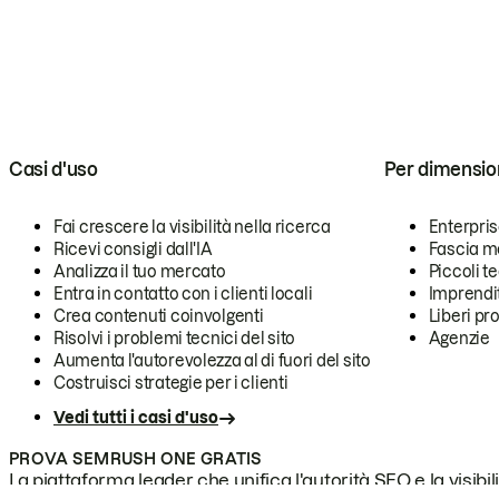
Casi d'uso
Per dimensio
Fai crescere la visibilità nella ricerca
Enterpri
Ricevi consigli dall'IA
Fascia m
Analizza il tuo mercato
Piccoli 
Entra in contatto con i clienti locali
Imprendi
Crea contenuti coinvolgenti
Liberi pr
Risolvi i problemi tecnici del sito
Agenzie
Aumenta l'autorevolezza al di fuori del sito
Costruisci strategie per i clienti
Vedi tutti i casi d'uso
PROVA SEMRUSH ONE GRATIS
La piattaforma leader che unifica l'autorità SEO e la visibili