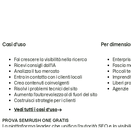
Casi d'uso
Per dimensio
Fai crescere la visibilità nella ricerca
Enterpri
Ricevi consigli dall'IA
Fascia m
Analizza il tuo mercato
Piccoli 
Entra in contatto con i clienti locali
Imprendi
Crea contenuti coinvolgenti
Liberi pr
Risolvi i problemi tecnici del sito
Agenzie
Aumenta l'autorevolezza al di fuori del sito
Costruisci strategie per i clienti
Vedi tutti i casi d'uso
PROVA SEMRUSH ONE GRATIS
La piattaforma leader che unifica l'autorità SEO e la visibili