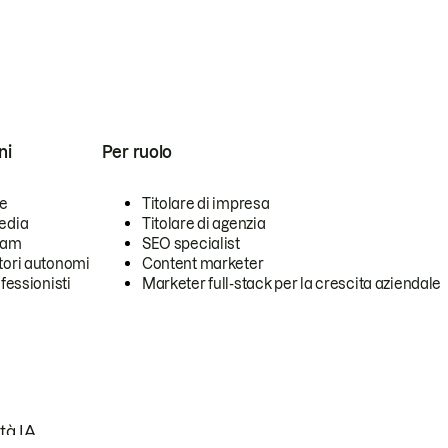
ni
Per ruolo
se
Titolare di impresa
edia
Titolare di agenzia
team
SEO specialist
tori autonomi
Content marketer
ofessionisti
Marketer full-stack per la crescita aziendale
tà IA.