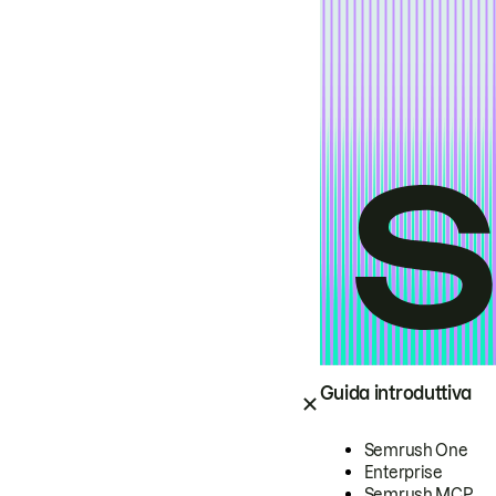
Guida introduttiva
Semrush One
Enterprise
Semrush MCP