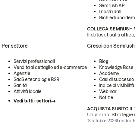
Semrush API
I nostri dati
Richiedi una de
COLLEGA SEMRUSH M
Il dataset sul traffic
Per settore
Cresci con Semrush
Servizi professionali
Blog
Vendita al dettaglio ed e-commerce
Knowledge Base
Agenzie
Academy
SaaS e tecnologie B2B
Casi di successo
Sanità
Indice di visibilità
Attività locale
Webinar
Notizie
Vedi tutti i settori
ACQUISTA SUBITO IL
Un giorno. Strategie r
13 ottobre 2026
Londra, 