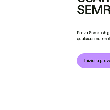
SEM
Prova Semrush grat
qualsiasi moment
Inizia la prov