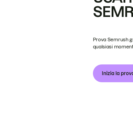
SEM
Prova Semrush grat
qualsiasi moment
Inizia la prov