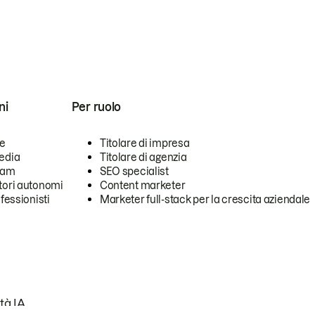
ni
Per ruolo
se
Titolare di impresa
edia
Titolare di agenzia
team
SEO specialist
tori autonomi
Content marketer
ofessionisti
Marketer full-stack per la crescita aziendale
tà IA.