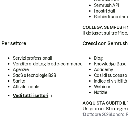
Semrush API
I nostri dati
Richiedi una de
COLLEGA SEMRUSH M
Il dataset sul traffic
Per settore
Cresci con Semrush
Servizi professionali
Blog
Vendita al dettaglio ed e-commerce
Knowledge Base
Agenzie
Academy
SaaS e tecnologie B2B
Casi di successo
Sanità
Indice di visibilità
Attività locale
Webinar
Notizie
Vedi tutti i settori
ACQUISTA SUBITO IL
Un giorno. Strategie r
13 ottobre 2026
Londra, 