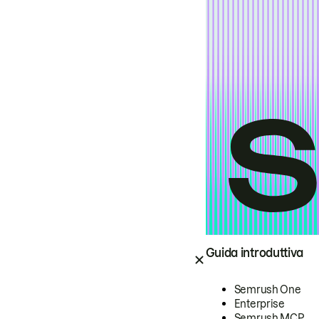
Guida introduttiva
Semrush One
Enterprise
Semrush MCP