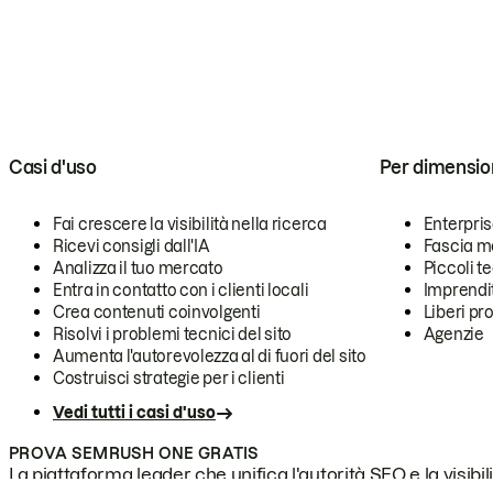
Casi d'uso
Per dimensio
Fai crescere la visibilità nella ricerca
Enterpri
Ricevi consigli dall'IA
Fascia m
Analizza il tuo mercato
Piccoli 
Entra in contatto con i clienti locali
Imprendi
Crea contenuti coinvolgenti
Liberi pr
Risolvi i problemi tecnici del sito
Agenzie
Aumenta l'autorevolezza al di fuori del sito
Costruisci strategie per i clienti
Vedi tutti i casi d'uso
PROVA SEMRUSH ONE GRATIS
La piattaforma leader che unifica l'autorità SEO e la visibili