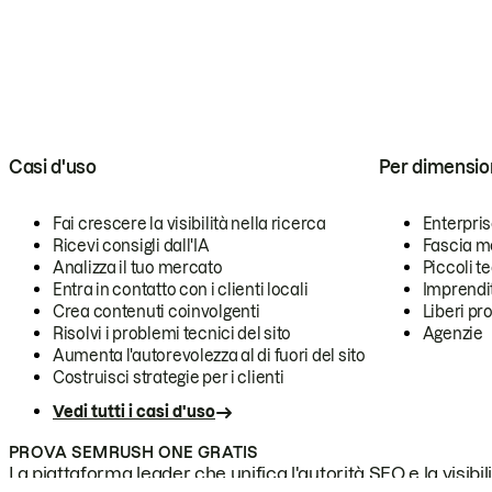
Casi d'uso
Per dimensio
Fai crescere la visibilità nella ricerca
Enterpri
Ricevi consigli dall'IA
Fascia m
Analizza il tuo mercato
Piccoli 
Entra in contatto con i clienti locali
Imprendi
Crea contenuti coinvolgenti
Liberi pr
Risolvi i problemi tecnici del sito
Agenzie
Aumenta l'autorevolezza al di fuori del sito
Costruisci strategie per i clienti
Vedi tutti i casi d'uso
PROVA SEMRUSH ONE GRATIS
La piattaforma leader che unifica l'autorità SEO e la visibili