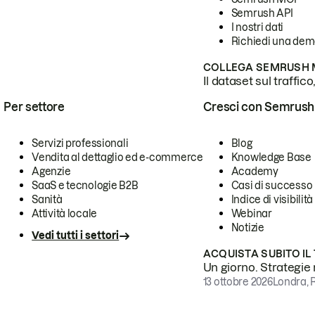
Semrush API
I nostri dati
Richiedi una de
COLLEGA SEMRUSH M
Il dataset sul traffic
Per settore
Cresci con Semrush
Servizi professionali
Blog
Vendita al dettaglio ed e-commerce
Knowledge Base
Agenzie
Academy
SaaS e tecnologie B2B
Casi di successo
Sanità
Indice di visibilità
Attività locale
Webinar
Notizie
Vedi tutti i settori
ACQUISTA SUBITO IL
Un giorno. Strategie r
13 ottobre 2026
Londra, 