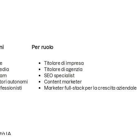
ni
Per ruolo
se
Titolare di impresa
edia
Titolare di agenzia
team
SEO specialist
tori autonomi
Content marketer
ofessionisti
Marketer full-stack per la crescita aziendale
tà IA.