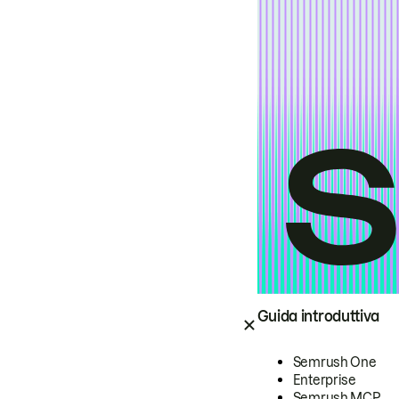
Guida introduttiva
Semrush One
Enterprise
Semrush MCP