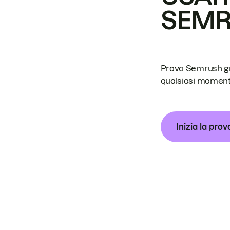
SEM
Prova Semrush grat
qualsiasi moment
Inizia la prov