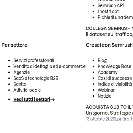
Semrush API
I nostri dati
Richiedi una de
COLLEGA SEMRUSH M
Il dataset sul traffic
Per settore
Cresci con Semrush
Servizi professionali
Blog
Vendita al dettaglio ed e-commerce
Knowledge Base
Agenzie
Academy
SaaS e tecnologie B2B
Casi di successo
Sanità
Indice di visibilità
Attività locale
Webinar
Notizie
Vedi tutti i settori
ACQUISTA SUBITO IL
Un giorno. Strategie r
13 ottobre 2026
Londra, 