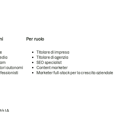
ni
Per ruolo
se
Titolare di impresa
edia
Titolare di agenzia
team
SEO specialist
tori autonomi
Content marketer
ofessionisti
Marketer full-stack per la crescita aziendale
tà IA.