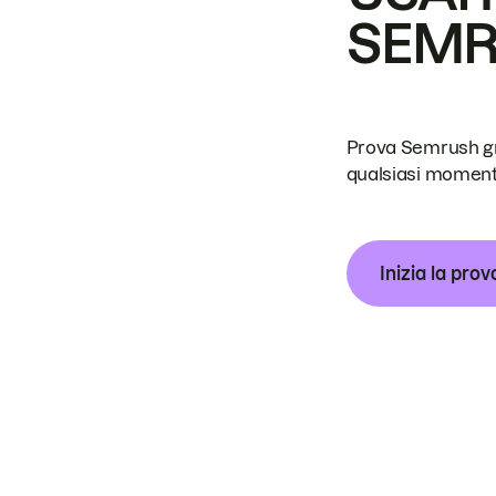
SEM
Prova Semrush grat
qualsiasi moment
Inizia la prov