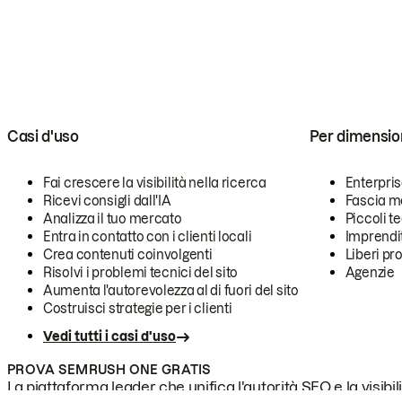
Casi d'uso
Per dimensio
Fai crescere la visibilità nella ricerca
Enterpri
Ricevi consigli dall'IA
Fascia m
Analizza il tuo mercato
Piccoli 
Entra in contatto con i clienti locali
Imprendi
Crea contenuti coinvolgenti
Liberi pr
Risolvi i problemi tecnici del sito
Agenzie
Aumenta l'autorevolezza al di fuori del sito
Costruisci strategie per i clienti
Vedi tutti i casi d'uso
PROVA SEMRUSH ONE GRATIS
La piattaforma leader che unifica l'autorità SEO e la visibili