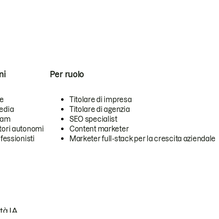
ni
Per ruolo
se
Titolare di impresa
edia
Titolare di agenzia
team
SEO specialist
tori autonomi
Content marketer
ofessionisti
Marketer full-stack per la crescita aziendale
tà IA.