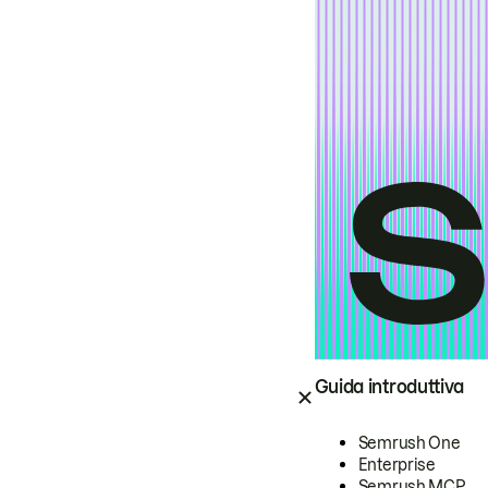
Guida introduttiva
Semrush One
Enterprise
Semrush MCP