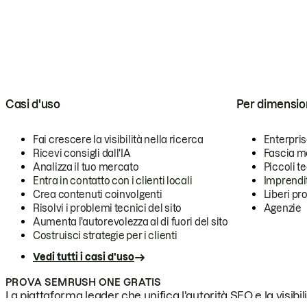
Casi d'uso
Per dimensio
Fai crescere la visibilità nella ricerca
Enterpri
Ricevi consigli dall'IA
Fascia m
Analizza il tuo mercato
Piccoli 
Entra in contatto con i clienti locali
Imprendi
Crea contenuti coinvolgenti
Liberi pr
Risolvi i problemi tecnici del sito
Agenzie
Aumenta l'autorevolezza al di fuori del sito
Costruisci strategie per i clienti
Vedi tutti i casi d'uso
PROVA SEMRUSH ONE GRATIS
La piattaforma leader che unifica l'autorità SEO e la visibili