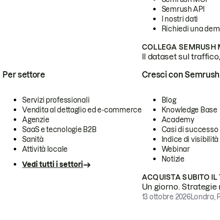
Semrush API
I nostri dati
Richiedi una de
COLLEGA SEMRUSH M
Il dataset sul traffic
Per settore
Cresci con Semrush
Servizi professionali
Blog
Vendita al dettaglio ed e-commerce
Knowledge Base
Agenzie
Academy
SaaS e tecnologie B2B
Casi di successo
Sanità
Indice di visibilità
Attività locale
Webinar
Notizie
Vedi tutti i settori
ACQUISTA SUBITO IL
Un giorno. Strategie r
13 ottobre 2026
Londra, 