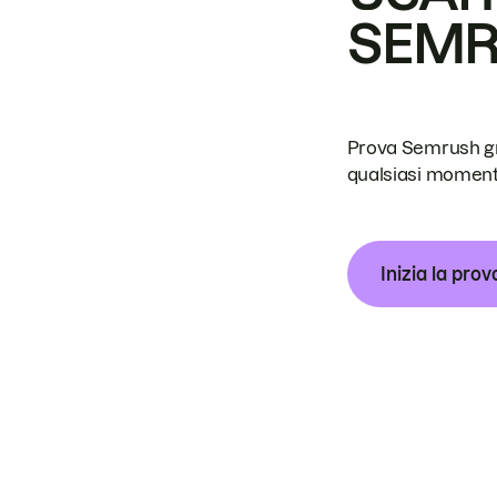
SEM
Prova Semrush grat
qualsiasi moment
Inizia la prov