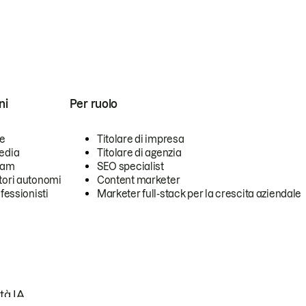
ni
Per ruolo
se
Titolare di impresa
edia
Titolare di agenzia
team
SEO specialist
tori autonomi
Content marketer
ofessionisti
Marketer full-stack per la crescita aziendale
tà IA.