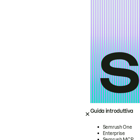
Guida introduttiva
Semrush One
Enterprise
Semrush MCP