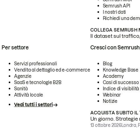
Semrush API
I nostri dati
Richiedi una de
COLLEGA SEMRUSH M
Il dataset sul traffic
Per settore
Cresci con Semrush
Servizi professionali
Blog
Vendita al dettaglio ed e-commerce
Knowledge Base
Agenzie
Academy
SaaS e tecnologie B2B
Casi di successo
Sanità
Indice di visibilità
Attività locale
Webinar
Notizie
Vedi tutti i settori
ACQUISTA SUBITO IL
Un giorno. Strategie r
13 ottobre 2026
Londra, 