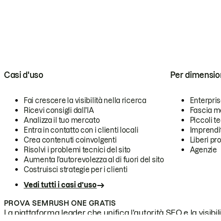
Casi d'uso
Per dimensio
Fai crescere la visibilità nella ricerca
Enterpri
Ricevi consigli dall'IA
Fascia m
Analizza il tuo mercato
Piccoli 
Entra in contatto con i clienti locali
Imprendi
Crea contenuti coinvolgenti
Liberi pr
Risolvi i problemi tecnici del sito
Agenzie
Aumenta l'autorevolezza al di fuori del sito
Costruisci strategie per i clienti
Vedi tutti i casi d'uso
PROVA SEMRUSH ONE GRATIS
La piattaforma leader che unifica l'autorità SEO e la visibili