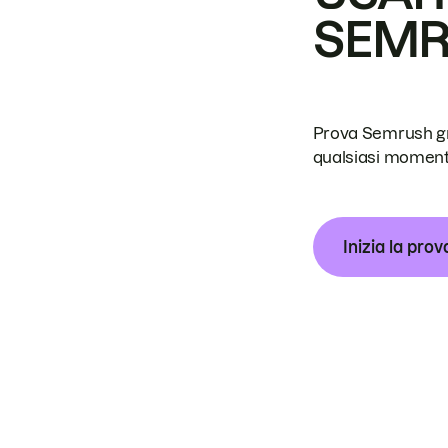
SEM
Prova Semrush grat
qualsiasi moment
Inizia la prov