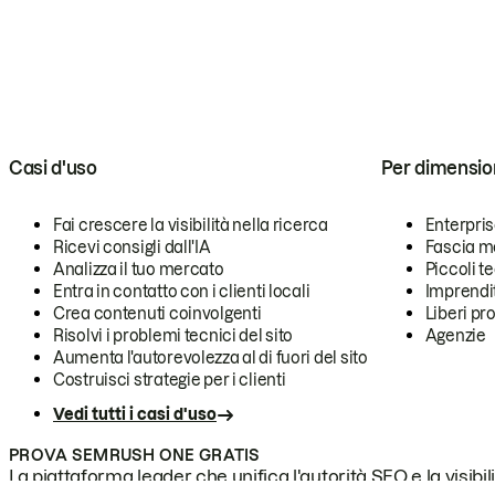
Casi d'uso
Per dimensio
Fai crescere la visibilità nella ricerca
Enterpri
Ricevi consigli dall'IA
Fascia m
Analizza il tuo mercato
Piccoli 
Entra in contatto con i clienti locali
Imprendi
Crea contenuti coinvolgenti
Liberi pr
Risolvi i problemi tecnici del sito
Agenzie
Aumenta l'autorevolezza al di fuori del sito
Costruisci strategie per i clienti
Vedi tutti i casi d'uso
PROVA SEMRUSH ONE GRATIS
La piattaforma leader che unifica l'autorità SEO e la visibili