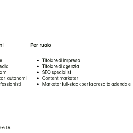
ni
Per ruolo
se
Titolare di impresa
edia
Titolare di agenzia
team
SEO specialist
tori autonomi
Content marketer
ofessionisti
Marketer full-stack per la crescita aziendale
tà IA.