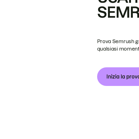
SEM
Prova Semrush grat
qualsiasi moment
Inizia la prov