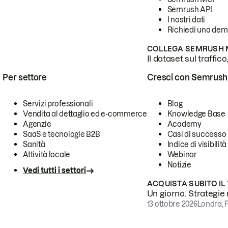
Semrush API
I nostri dati
Richiedi una de
COLLEGA SEMRUSH M
Il dataset sul traffic
Per settore
Cresci con Semrush
Servizi professionali
Blog
Vendita al dettaglio ed e-commerce
Knowledge Base
Agenzie
Academy
SaaS e tecnologie B2B
Casi di successo
Sanità
Indice di visibilità
Attività locale
Webinar
Notizie
Vedi tutti i settori
ACQUISTA SUBITO IL
Un giorno. Strategie r
13 ottobre 2026
Londra, 