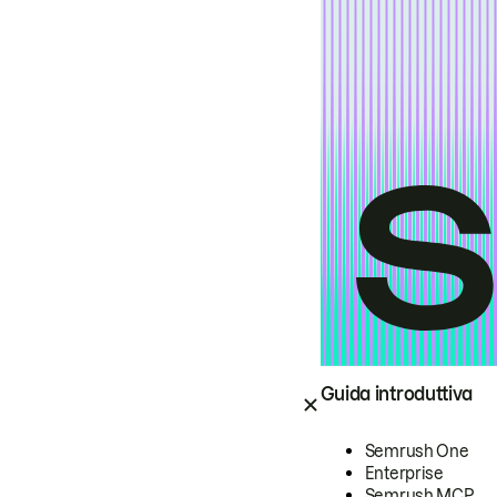
Guida introduttiva
Semrush One
Enterprise
Semrush MCP