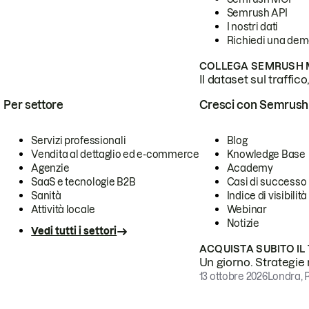
Semrush API
I nostri dati
Richiedi una de
COLLEGA SEMRUSH M
Il dataset sul traffic
Per settore
Cresci con Semrush
Servizi professionali
Blog
Vendita al dettaglio ed e-commerce
Knowledge Base
Agenzie
Academy
SaaS e tecnologie B2B
Casi di successo
Sanità
Indice di visibilità
Attività locale
Webinar
Notizie
Vedi tutti i settori
ACQUISTA SUBITO IL
Un giorno. Strategie r
13 ottobre 2026
Londra, 