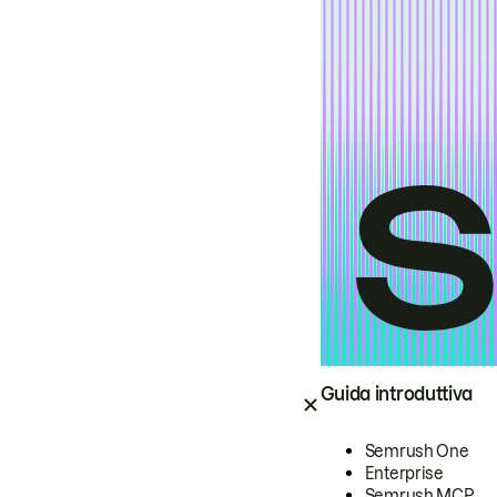
Guida introduttiva
Semrush One
Enterprise
Semrush MCP