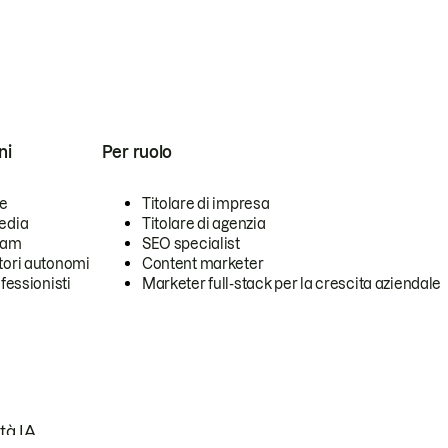
ni
Per ruolo
se
Titolare di impresa
edia
Titolare di agenzia
team
SEO specialist
tori autonomi
Content marketer
ofessionisti
Marketer full-stack per la crescita aziendale
tà IA.