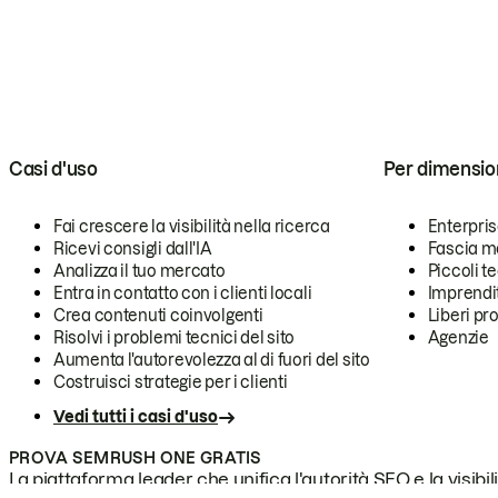
Casi d'uso
Per dimensio
Fai crescere la visibilità nella ricerca
Enterpri
Ricevi consigli dall'IA
Fascia m
Analizza il tuo mercato
Piccoli 
Entra in contatto con i clienti locali
Imprendi
Crea contenuti coinvolgenti
Liberi pr
Risolvi i problemi tecnici del sito
Agenzie
Aumenta l'autorevolezza al di fuori del sito
Costruisci strategie per i clienti
Vedi tutti i casi d'uso
PROVA SEMRUSH ONE GRATIS
La piattaforma leader che unifica l'autorità SEO e la visibili