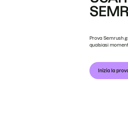
SEM
Prova Semrush grat
qualsiasi moment
Inizia la prov