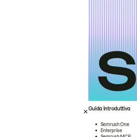
Guida introduttiva
Semrush One
Enterprise
Semrush MCP