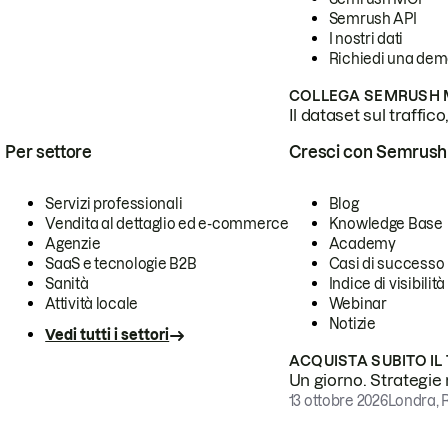
Semrush API
I nostri dati
Richiedi una de
COLLEGA SEMRUSH M
Il dataset sul traffic
Per settore
Cresci con Semrush
Servizi professionali
Blog
Vendita al dettaglio ed e-commerce
Knowledge Base
Agenzie
Academy
SaaS e tecnologie B2B
Casi di successo
Sanità
Indice di visibilità
Attività locale
Webinar
Notizie
Vedi tutti i settori
ACQUISTA SUBITO IL
Un giorno. Strategie r
13 ottobre 2026
Londra, 