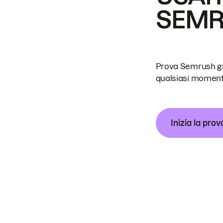
SEM
Prova Semrush grat
qualsiasi moment
Inizia la prov