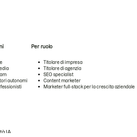
ni
Per ruolo
se
Titolare di impresa
edia
Titolare di agenzia
team
SEO specialist
tori autonomi
Content marketer
ofessionisti
Marketer full-stack per la crescita aziendale
tà IA.