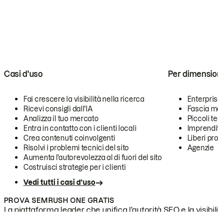
Casi d'uso
Per dimensio
Fai crescere la visibilità nella ricerca
Enterpri
Ricevi consigli dall'IA
Fascia m
Analizza il tuo mercato
Piccoli 
Entra in contatto con i clienti locali
Imprendi
Crea contenuti coinvolgenti
Liberi pr
Risolvi i problemi tecnici del sito
Agenzie
Aumenta l'autorevolezza al di fuori del sito
Costruisci strategie per i clienti
Vedi tutti i casi d'uso
PROVA SEMRUSH ONE GRATIS
La piattaforma leader che unifica l'autorità SEO e la visibili