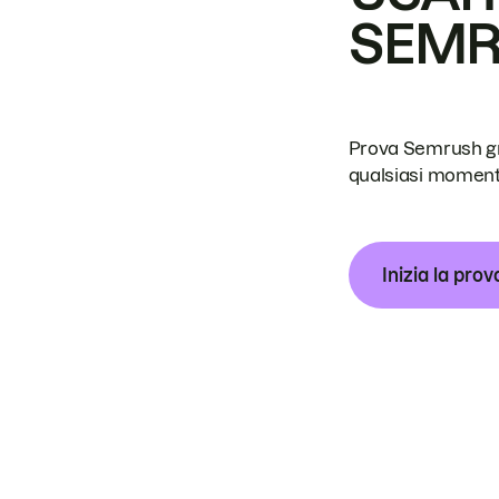
SEM
Prova Semrush grat
qualsiasi moment
Inizia la prov