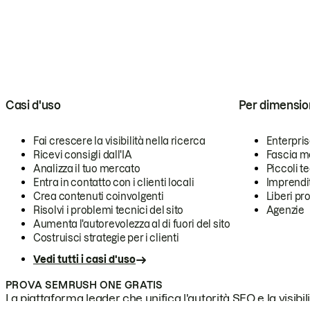
Casi d'uso
Per dimensio
Fai crescere la visibilità nella ricerca
Enterpri
Ricevi consigli dall'IA
Fascia m
Analizza il tuo mercato
Piccoli 
Entra in contatto con i clienti locali
Imprendi
Crea contenuti coinvolgenti
Liberi pr
Risolvi i problemi tecnici del sito
Agenzie
Aumenta l'autorevolezza al di fuori del sito
Costruisci strategie per i clienti
Vedi tutti i casi d'uso
PROVA SEMRUSH ONE GRATIS
La piattaforma leader che unifica l'autorità SEO e la visibili