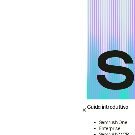
Guida introduttiva
Semrush One
Enterprise
Semrush MCP