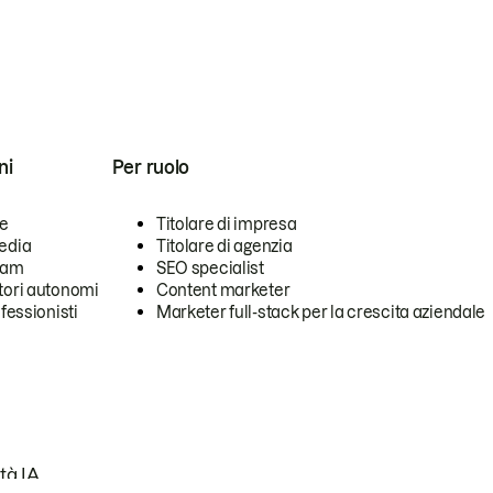
ni
Per ruolo
se
Titolare di impresa
edia
Titolare di agenzia
team
SEO specialist
tori autonomi
Content marketer
ofessionisti
Marketer full-stack per la crescita aziendale
tà IA.