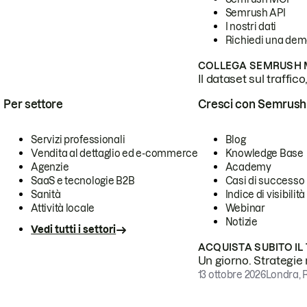
Semrush API
I nostri dati
Richiedi una de
COLLEGA SEMRUSH M
Il dataset sul traffic
Per settore
Cresci con Semrush
Servizi professionali
Blog
Vendita al dettaglio ed e-commerce
Knowledge Base
Agenzie
Academy
SaaS e tecnologie B2B
Casi di successo
Sanità
Indice di visibilità
Attività locale
Webinar
Notizie
Vedi tutti i settori
ACQUISTA SUBITO IL
Un giorno. Strategie r
13 ottobre 2026
Londra, 