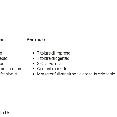
ni
Per ruolo
se
Titolare di impresa
edia
Titolare di agenzia
team
SEO specialist
tori autonomi
Content marketer
ofessionisti
Marketer full-stack per la crescita aziendale
tà IA.