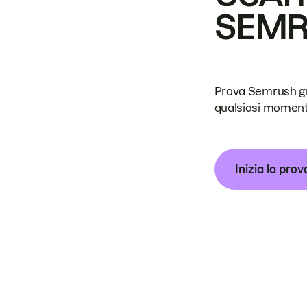
SEM
Prova Semrush grat
qualsiasi moment
Inizia la prov