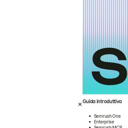
Guida introduttiva
Semrush One
Enterprise
Semrush MCP