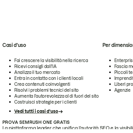
Casi d'uso
Per dimensio
Fai crescere la visibilità nella ricerca
Enterpri
Ricevi consigli dall'IA
Fascia m
Analizza il tuo mercato
Piccoli 
Entra in contatto con i clienti locali
Imprendi
Crea contenuti coinvolgenti
Liberi pr
Risolvi i problemi tecnici del sito
Agenzie
Aumenta l'autorevolezza al di fuori del sito
Costruisci strategie per i clienti
Vedi tutti i casi d'uso
PROVA SEMRUSH ONE GRATIS
La piattaforma leader che unifica l'autorità SEO e la visibili