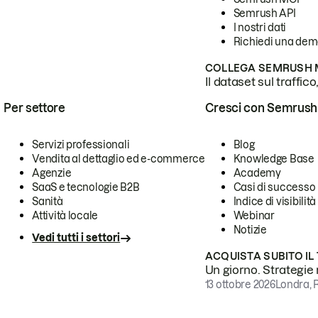
Semrush API
I nostri dati
Richiedi una de
COLLEGA SEMRUSH M
Il dataset sul traffic
Per settore
Cresci con Semrush
Servizi professionali
Blog
Vendita al dettaglio ed e-commerce
Knowledge Base
Agenzie
Academy
SaaS e tecnologie B2B
Casi di successo
Sanità
Indice di visibilità
Attività locale
Webinar
Notizie
Vedi tutti i settori
ACQUISTA SUBITO IL
Un giorno. Strategie r
13 ottobre 2026
Londra, 