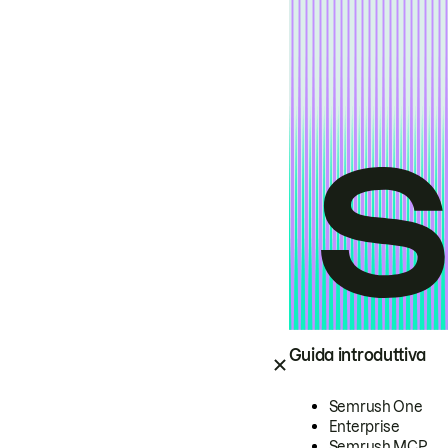
Guida introduttiva
Semrush One
Enterprise
Semrush MCP