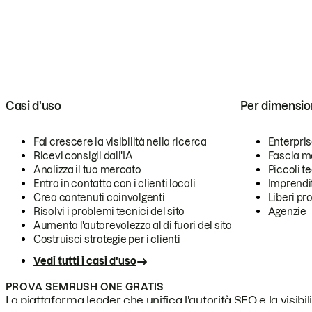
Casi d'uso
Per dimensio
Fai crescere la visibilità nella ricerca
Enterpri
Ricevi consigli dall'IA
Fascia m
Analizza il tuo mercato
Piccoli 
Entra in contatto con i clienti locali
Imprendi
Crea contenuti coinvolgenti
Liberi pr
Risolvi i problemi tecnici del sito
Agenzie
Aumenta l'autorevolezza al di fuori del sito
Costruisci strategie per i clienti
Vedi tutti i casi d'uso
PROVA SEMRUSH ONE GRATIS
La piattaforma leader che unifica l'autorità SEO e la visibili