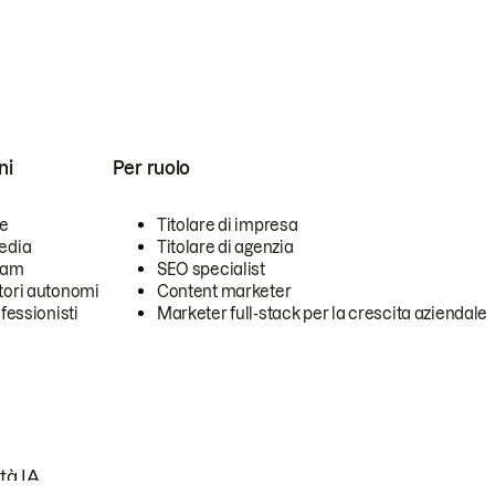
ni
Per ruolo
se
Titolare di impresa
edia
Titolare di agenzia
team
SEO specialist
tori autonomi
Content marketer
ofessionisti
Marketer full-stack per la crescita aziendale
tà IA.