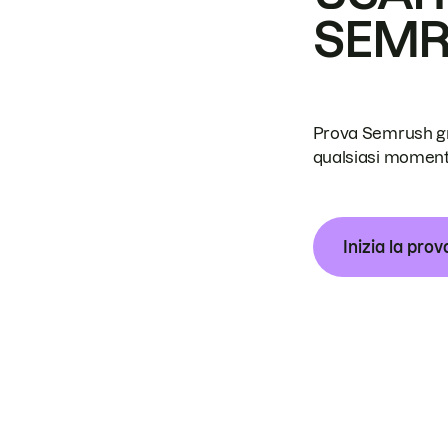
SEM
Prova Semrush grat
qualsiasi moment
Inizia la prov