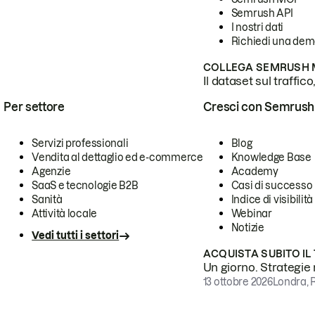
Semrush API
I nostri dati
Richiedi una de
COLLEGA SEMRUSH M
Il dataset sul traffic
Per settore
Cresci con Semrush
Servizi professionali
Blog
Vendita al dettaglio ed e-commerce
Knowledge Base
Agenzie
Academy
SaaS e tecnologie B2B
Casi di successo
Sanità
Indice di visibilità
Attività locale
Webinar
Notizie
Vedi tutti i settori
ACQUISTA SUBITO IL
Un giorno. Strategie r
13 ottobre 2026
Londra, 