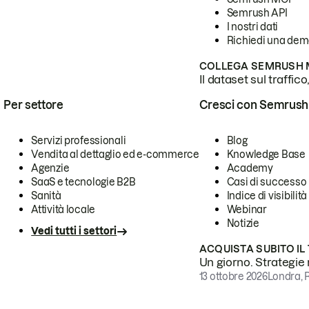
Semrush API
I nostri dati
Richiedi una de
COLLEGA SEMRUSH M
Il dataset sul traffic
Per settore
Cresci con Semrush
Servizi professionali
Blog
Vendita al dettaglio ed e-commerce
Knowledge Base
Agenzie
Academy
SaaS e tecnologie B2B
Casi di successo
Sanità
Indice di visibilità
Attività locale
Webinar
Notizie
Vedi tutti i settori
ACQUISTA SUBITO IL
Un giorno. Strategie r
13 ottobre 2026
Londra, 