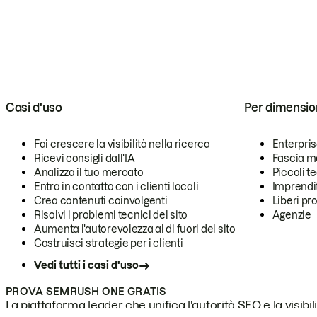
Casi d'uso
Per dimensio
Fai crescere la visibilità nella ricerca
Enterpri
Ricevi consigli dall'IA
Fascia m
Analizza il tuo mercato
Piccoli 
Entra in contatto con i clienti locali
Imprendi
Crea contenuti coinvolgenti
Liberi pr
Risolvi i problemi tecnici del sito
Agenzie
Aumenta l'autorevolezza al di fuori del sito
Costruisci strategie per i clienti
Vedi tutti i casi d'uso
PROVA SEMRUSH ONE GRATIS
La piattaforma leader che unifica l'autorità SEO e la visibili