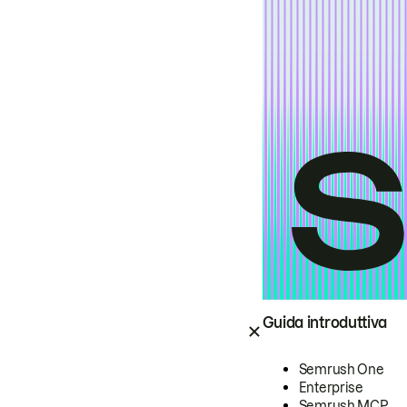
Guida introduttiva
Semrush One
Enterprise
Semrush MCP