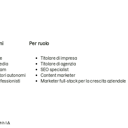
ni
Per ruolo
se
Titolare di impresa
edia
Titolare di agenzia
team
SEO specialist
tori autonomi
Content marketer
ofessionisti
Marketer full-stack per la crescita aziendale
tà IA.