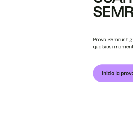
SEM
Prova Semrush grat
qualsiasi moment
Inizia la prov