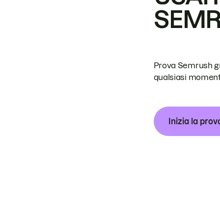
SEM
Prova Semrush grat
qualsiasi moment
Inizia la prov