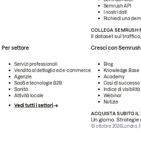
Semrush API
I nostri dati
Richiedi una de
COLLEGA SEMRUSH M
Il dataset sul traffic
Per settore
Cresci con Semrush
Servizi professionali
Blog
Vendita al dettaglio ed e-commerce
Knowledge Base
Agenzie
Academy
SaaS e tecnologie B2B
Casi di successo
Sanità
Indice di visibilità
Attività locale
Webinar
Notizie
Vedi tutti i settori
ACQUISTA SUBITO IL
Un giorno. Strategie r
13 ottobre 2026
Londra, 