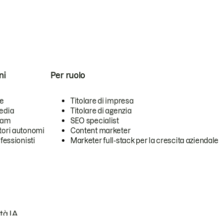
ni
Per ruolo
se
Titolare di impresa
edia
Titolare di agenzia
team
SEO specialist
tori autonomi
Content marketer
ofessionisti
Marketer full-stack per la crescita aziendale
tà IA.