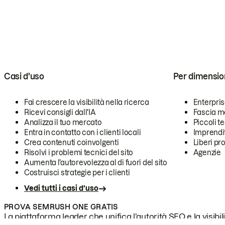
Casi d'uso
Per dimensio
Fai crescere la visibilità nella ricerca
Enterpri
Ricevi consigli dall'IA
Fascia m
Analizza il tuo mercato
Piccoli 
Entra in contatto con i clienti locali
Imprendi
Crea contenuti coinvolgenti
Liberi pr
Risolvi i problemi tecnici del sito
Agenzie
Aumenta l'autorevolezza al di fuori del sito
Costruisci strategie per i clienti
Vedi tutti i casi d'uso
PROVA SEMRUSH ONE GRATIS
La piattaforma leader che unifica l'autorità SEO e la visibili