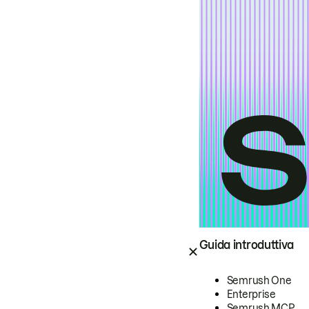
Guida introduttiva
Semrush One
Enterprise
Semrush MCP